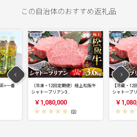
この自治体のおすすめ返礼品
定期便）極上松阪牛
【冷蔵・12回定期便】極上松阪牛
（
ン3…
シャトーブリアン3…
ャ
00
￥1,080,000
(
0
)
(
0
)