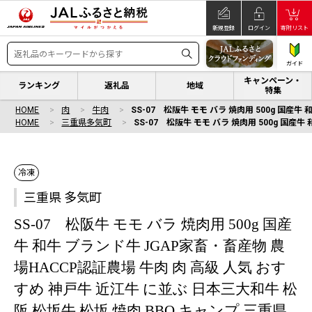
新規登録
ログイン
寄附リスト
ガイド
キャンペーン・
ランキング
返礼品
地域
特集
HOME
肉
牛肉
SS-07 松阪牛 モモ バラ 焼肉用 500g 国産
HOME
三重県多気町
SS-07 松阪牛 モモ バラ 焼肉用 500g 国産
冷凍
三重県 多気町
SS-07 松阪牛 モモ バラ 焼肉用 500g 国産
牛 和牛 ブランド牛 JGAP家畜・畜産物 農
場HACCP認証農場 牛肉 肉 高級 人気 おす
すめ 神戸牛 近江牛 に並ぶ 日本三大和牛 松
阪 松坂牛 松坂 焼肉 BBQ キャンプ 三重県