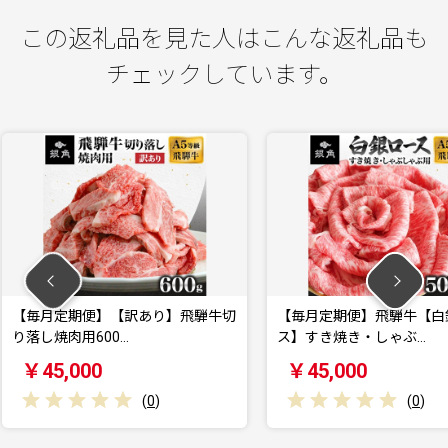
この返礼品を見た人はこんな返礼品も
チェックしています。
あり】飛騨牛切
【毎月定期便】飛騨牛【白銀ロー
【毎月
ス】すき焼き・しゃぶ…
用500
￥45,000
￥60
(
0
)
(
0
)