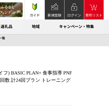
ガイド
新規登録
ログイン
寄附リスト
返礼品
地域
キャンペーン・特集
一覧
) BASIC PLAN+ 食事指導 PNF
回数 計24回プラン トレーニング