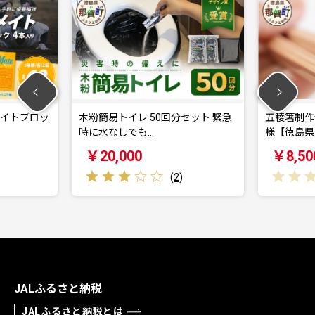
ロッ
木粉簡易トイレ 50回分セット 緊急
五稜箸制作体験（
時に水なしでも…
様【徳島県 那賀町
￥20,000
￥8,500
(
2
)
JALふるさと納税
JALふるさと納税とは