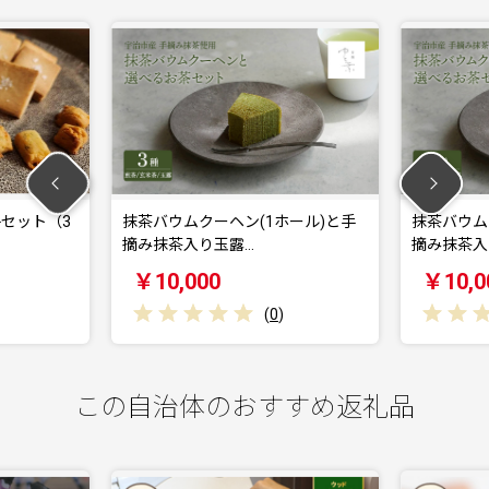
抹茶バウムクーヘン(1ホール)と手
抹茶バウムクーヘン(1ホ
摘み抹茶入り玉露…
摘み抹茶入り玄米…
￥10,000
￥10,000
(
0
)
(
0
)
この自治体のおすすめ返礼品