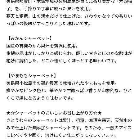
徳島県那賀町・木頭地域の契約農家が育てた香り豊かな「木頭柚
子」を、手搾りで丁寧に絞った果汁を使用。
寒天と粗糖、山の湧水だけで仕上げた、さわやかなゆずの香りい
っぱいの後味がすっきりとした味わいです。
【みかんシャーベット】
国産の有機みかん果汁を贅沢に使用。
柑橘の風味がしっかりと感じられ、優しい甘さとほのかな酸味が
絶妙に調和した、どこか懐かしくほっとする味わいです。
【やまももシャーベット】
徳島県小松島市の契約農家で栽培されたやまももを使用。
鮮やかなピンク色と、華やかで甘酸っぱい香りが印象的な、ひと
くちで虜になるような味わいです。
★☆シャーベットのおいしいお召し上がり方☆★
きとうむらのシャーベットは果汁、粗糖、無漂白寒天、天然水の
みで仕上げた無添加シャーベットです。そのため、一般のアイス
に比べてやや固く、溶けにくい仕上がりになっています。