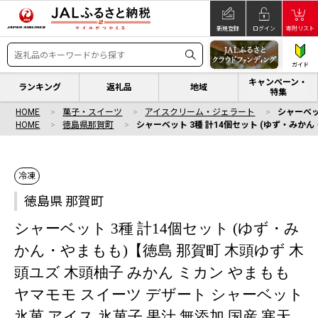
新規登録
ログイン
寄附リスト
ガイド
キャンペーン・
ランキング
返礼品
地域
特集
HOME
菓子・スイーツ
アイスクリーム・ジェラート
シャーベッ
HOME
徳島県那賀町
シャーベット 3種 計14個セット (ゆず・みかん
冷凍
徳島県 那賀町
シャーベット 3種 計14個セット (ゆず・み
かん・やまもも)【徳島 那賀町 木頭ゆず 木
頭ユズ 木頭柚子 みかん ミカン やまもも
ヤマモモ スイーツ デザート シャーベット
氷菓 アイス 氷菓子 果汁 無添加 国産 寒天