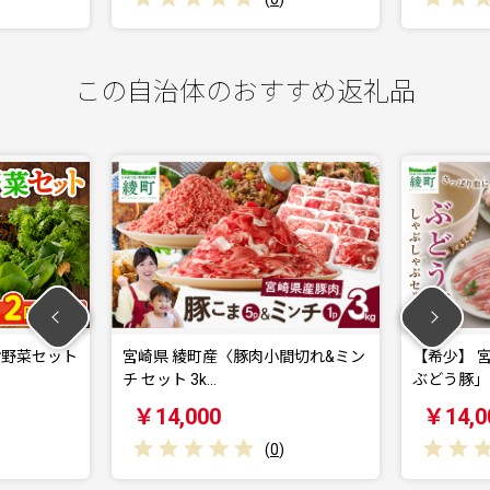
この自治体のおすすめ返礼品
宮崎県 綾町産〈豚肉小間切れ&ミン
【希少】 宮崎県産 ブランド豚 
 セット 3k…
ぶどう豚」 し…
￥14,000
￥14,000
(
0
)
(
0
)