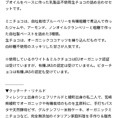
ブオイルをベースに作った乳製品不使用生チョコの詰め合わせセ
ットです。
ミニチョコは、自社栽培ブルーベリーを有機粗糖で煮込んで作っ
たジャムや、アーモンド、ノンオイルクランベリーと粗糖で作っ
た自社製ペーストを詰めた3種類。
生チョコは、オーガニックココナッツを練り込んだものです。
白砂糖不使用のスッキリした甘さが人気です。
※使用しているホワイト＆ミルクチョコはEUオーガニック認証
は受けていますが、有機JASの認定は受けていません。ビターチ
ョコは有機JASの認定も受けています。
--------------
▼クッチーナ・リナルド
フィレンツェ出身のシェフリナルドと綾町出身の私二人で、宮崎
県綾町でオーガニックや有機栽培のものを主原料に、手打ちパス
タや天然酵母ピザ、グルテンフリー米粉ケーキ、オーガニックミ
ニチョコなど、完全無添加のイタリアン家庭料理を手作り＆販売