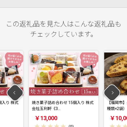
この返礼品を見た人はこんな返礼品も
チェックしています。
子詰め合わせ 15個入り 株式
【福岡市】米粉の焼菓子セット（3
利軒《3…
種類×2袋）
3,000
￥10,000
(
0
)
(
0
)