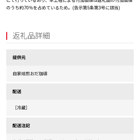
にて行っているおり、本工程による付加価値は返礼品の付加価値
のうち約70％を占めているため。(告示第5条第3号に該当)
返礼品詳細
提供元
自家焙煎おだ珈琲
配送
［冷蔵］
配送注記