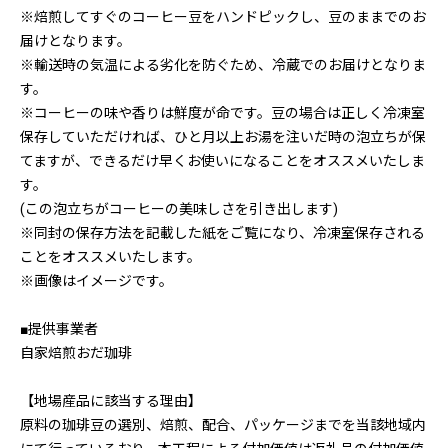
※焙煎してすぐのコーヒー豆をハンドピックし、豆のままでのお
届けとなります。
※輸送時の気温による劣化を防ぐため、冷蔵でのお届けとなりま
す。
※コーヒーの味や香りは鮮度が命です。豆の場合は正しく冷凍室
保存していただければ、ひと月以上お湯を注いだ時の泡立ちが保
てますが、できるだけ早くお使いになることをオススメいたしま
す。
(この泡立ちがコーヒーの美味しさを引き出します)
※同封の保存方法を記載した紙をご覧になり、冷凍室保存される
ことをオススメいたします。
※画像はイメージです。
■提供事業者
自家焙煎おだ珈琲
【地場産品に該当する理由】
原料の珈琲豆の選別、焙煎、配合、パッケージまでを当該地域内