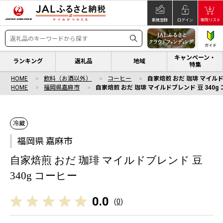
新規登録
ログイン
寄附リスト
ガイド
キャンペーン・
ランキング
返礼品
地域
特集
HOME
飲料（お酒以外）
コーヒー
自家焙煎 おだ 珈琲 マイルド
HOME
福岡県嘉麻市
自家焙煎 おだ 珈琲 マイルドブレンド 豆 340g
冷蔵
福岡県 嘉麻市
自家焙煎 おだ 珈琲 マイルドブレンド 豆
340g コーヒー
0.0
(
0
)