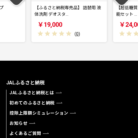
と納税専売品】 詰替用 液
【超低糖質ブランパン】 Switch 堪
デオスタ…
能セット …
000
￥24,000
(
0
)
(
0
)
JALふるさと納税
JALふるさと納税とは
初めてのふるさと納税
控除上限額シミュレーション
お知らせ
よくあるご質問