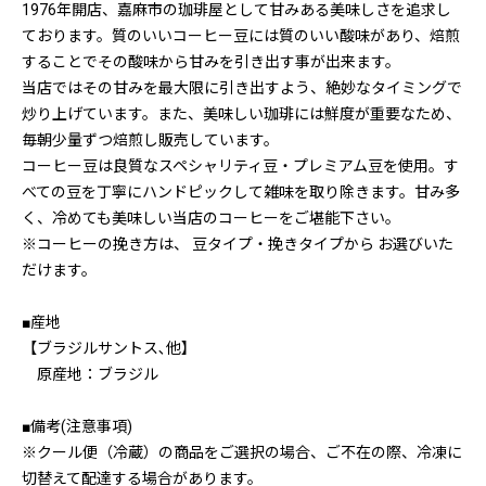
1976年開店、嘉麻市の珈琲屋として甘みある美味しさを追求し
ております。質のいいコーヒー豆には質のいい酸味があり、焙煎
することでその酸味から甘みを引き出す事が出来ます。
当店ではその甘みを最大限に引き出すよう、絶妙なタイミングで
炒り上げています。また、美味しい珈琲には鮮度が重要なため、
毎朝少量ずつ焙煎し販売しています。
コーヒー豆は良質なスペシャリティ豆・プレミアム豆を使用。す
べての豆を丁寧にハンドピックして雑味を取り除きます。甘み多
く、冷めても美味しい当店のコーヒーをご堪能下さい。
※コーヒーの挽き方は、 豆タイプ・挽きタイプから お選びいた
だけます。
■産地
【ブラジルサントス､他】
原産地：ブラジル
■備考(注意事項)
※クール便（冷蔵）の商品をご選択の場合、ご不在の際、冷凍に
切替えて配達する場合があります。