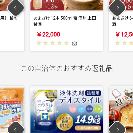
00ml 糀 信州 上田
あまざけ 6本 500ml 糀 信州 上田 甘
縁
酒
￥12,500
(
0
)
(
0
)
この自治体のおすすめ返礼品