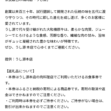
創業以来百三十年、試行錯誤して開発された伝統の味を五代に渡
り守りつつ、その時代に即した進化を成し遂げ、多くのお客様に
愛されています。
うし源で代々受け継がれた大和榛原牛は、柔らかな肉質、ジュー
シーでとろけるような食感、芳醇な香り、繊細な肉の甘み、旨味
がギュッと凝縮された豊かな味わいが特徴です。
ぜひ、うし源 本店で心ゆくまでご堪能ください。
提供：うし源本店
【返礼品について】
・本券はうし源本店の肉料理店でご利用いただけるお食事券で
す。
・本券はふるさと納税の寄附による商品券です。寄附の取消や返
金はできかねますのでご注意ください。
・ご利用時は本券を必ずご持参ください。ご持参がない場合は、
割引が出来かねますのでご注意ください。