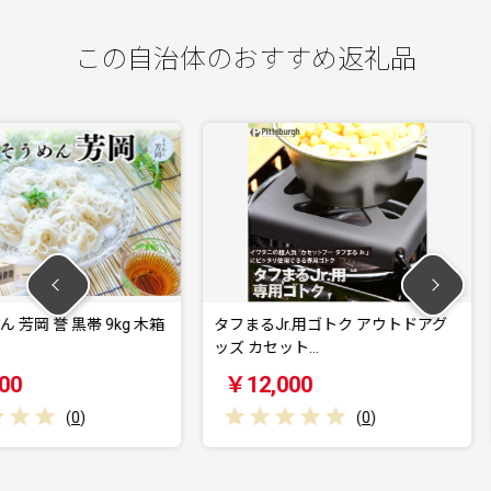
この自治体のおすすめ返礼品
 9kg 木箱
タフまるJr.用ゴトク アウトドアグ
印傳 二つ
ッズ カセット…
￥12,000
￥55,0
(
0
)