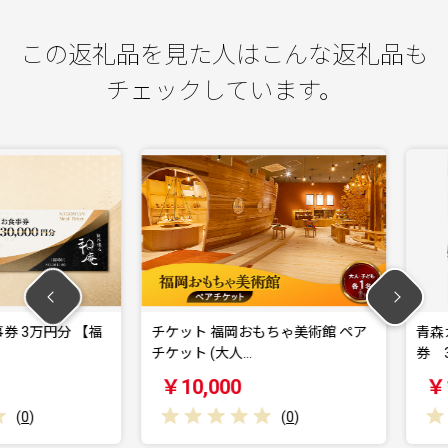
この返礼品を見た人はこんな返礼品も
チェックしています。
万円分 【福
チケット 福岡おもちゃ美術館 ペア
青森カント
チケット (大人…
券 30,000
￥10,000
￥100,
(
0
)