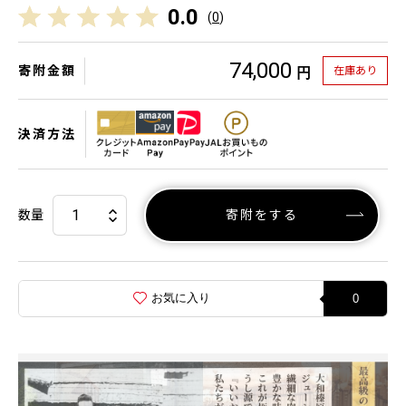
0.0
(
0
)
74,000
寄附金額
在庫あり
円
決済方法
数量
寄附をする
お気に入り
0