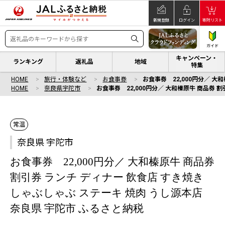
新規登録
ログイン
寄附リスト
ガイド
キャンペーン・
ランキング
返礼品
地域
特集
HOME
旅行・体験など
お食事券
お食事券 22,000円分／ 大
HOME
奈良県宇陀市
お食事券 22,000円分／ 大和榛原牛 商品券 
常温
奈良県 宇陀市
お食事券 22,000円分／ 大和榛原牛 商品券
割引券 ランチ ディナー 飲食店 すき焼き
しゃぶしゃぶ ステーキ 焼肉 うし源本店
奈良県 宇陀市 ふるさと納税