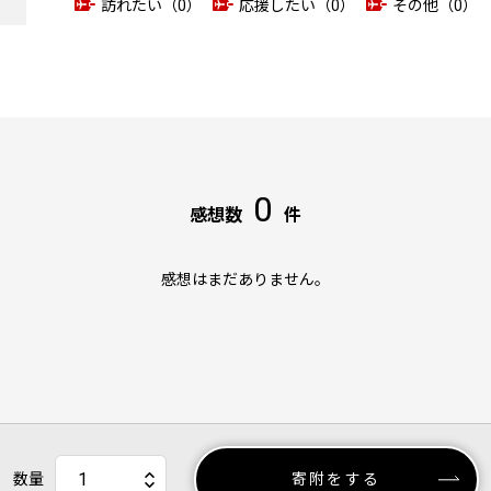
訪れたい（0）
応援したい（0）
その他（0）
0
感想数
件
感想はまだありません。
数量
寄附をする