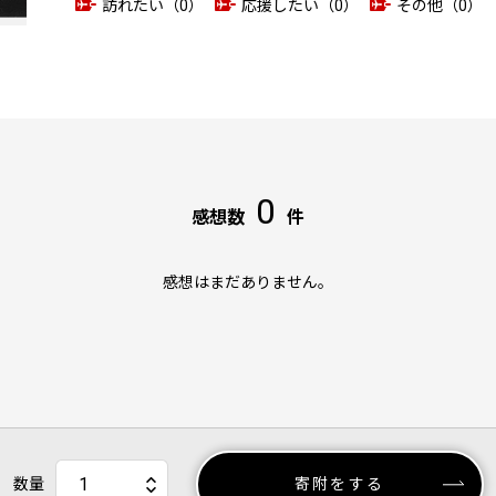
訪れたい（0）
応援したい（0）
その他（0）
0
感想数
件
感想はまだありません。
数量
寄附をする