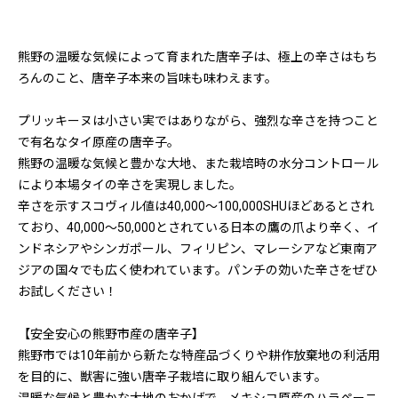
熊野の温暖な気候によって育まれた唐辛子は、極上の辛さはもち
ろんのこと、唐辛子本来の旨味も味わえます。
プリッキーヌは小さい実ではありながら、強烈な辛さを持つこと
で有名なタイ原産の唐辛子。
熊野の温暖な気候と豊かな大地、また栽培時の水分コントロール
により本場タイの辛さを実現しました。
辛さを示すスコヴィル値は40,000〜100,000SHUほどあるとされ
ており、40,000〜50,000とされている日本の鷹の爪より辛く、イ
ンドネシアやシンガポール、フィリピン、マレーシアなど東南ア
ジアの国々でも広く使われています。パンチの効いた辛さをぜひ
お試しください！
【安全安心の熊野市産の唐辛子】
熊野市では10年前から新たな特産品づくりや耕作放棄地の利活用
を目的に、獣害に強い唐辛子栽培に取り組んでいます。