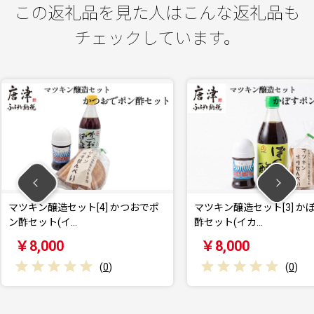
この返礼品を見た人はこんな返礼品も
チェックしています。
4] かつおでポ
マツキン醸造セット[3] かぼすポン
オーガ
酢セット(イカ…
ンオリ
￥8,000
￥32
(
0
)
(
0
)