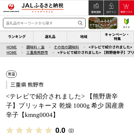
新規登録
ログイン
寄附リスト
ガイド
キャンペーン・
ランキング
返礼品
地域
特集
HOME
調味料・油
その他の調味料
<テレビで紹介されました> 【
HOME
三重県熊野市
<テレビで紹介されました> 【熊野唐辛子】プリッキ
常温
三重県 熊野市
<テレビで紹介されました> 【熊野唐辛
子】プリッキーヌ 乾燥 1000g 希少 国産唐
辛子【kmng0004】
0.0
(
0
)