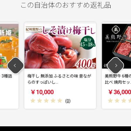
この自治体のおすすめ返礼品
 ふるさとの味 昔なが
美熊野牛 6種の部位が楽しめる 食べ
美
…
比べ 焼肉セッ…
個
￥36,000
(
0
)
(
0
)