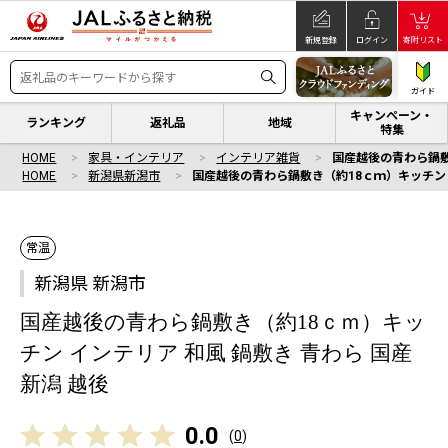
新規登録
ログイン
寄附リスト
ガイド
キャンペーン・
ランキング
返礼品
地域
特集
HOME
家具・インテリア
インテリア雑貨
国産越後の青わら鍋敷き
HOME
新潟県新潟市
国産越後の青わら鍋敷き（約18ｃｍ）キッチン イ
常温
新潟県 新潟市
国産越後の青わら鍋敷き（約18ｃｍ）キッ
チン インテリア 和風 鍋敷き 青わら 国産
新潟 越後
0.0
(
0
)