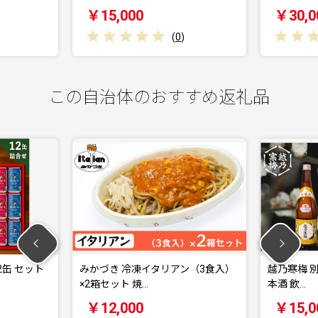
￥15,000
￥30,000
(
0
)
(
0
)
この自治体のおすすめ返礼品
みかづき 冷凍イタリアン（3食入）
越乃寒梅 別撰720ml・灑7
×2箱セット 焼…
本酒 飲…
￥12,000
￥15,000