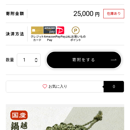
25,000
寄附金額
在庫あり
円
決済方法
数量
寄附をする
お気に入り
0