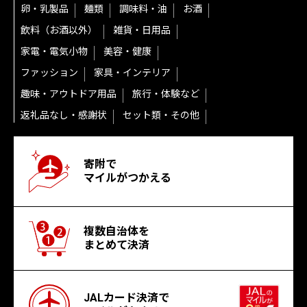
卵・乳製品
麺類
調味料・油
お酒
飲料（お酒以外）
雑貨・日用品
家電・電気小物
美容・健康
ファッション
家具・インテリア
趣味・アウトドア用品
旅行・体験など
返礼品なし・感謝状
セット類・その他
寄附で
マイルがつかえる
複数自治体を
まとめて決済
JALカード決済で