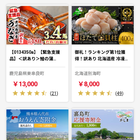
【0134350a】【緊急支援
御礼！ランキング第1位獲
品】＜訳あり＞鰻の蒲…
得！訳あり 北海道産 冷凍…
鹿児島県東串良町
北海道別海町
￥13,000
￥8,000
(
21
)
(
49
)