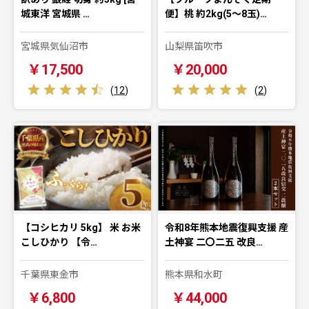
城東洋 宮城県 …
便】桃 約2kg(5～8玉)…
宮城県気仙沼市
山梨県笛吹市
￥17,500
￥20,000
(
12
)
(
2
)
【コシヒカリ 5kg】 米 お米
令和8年熊本地震復興支援 産
こしひかり 【令…
土神宴 二〇二五 改良…
千葉県東金市
熊本県和水町
￥6,800
￥44,000