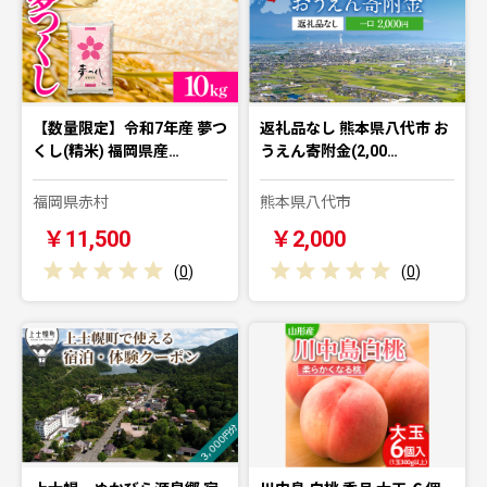
【数量限定】令和7年産 夢つ
返礼品なし 熊本県八代市 お
くし(精米) 福岡県産…
うえん寄附金(2,00…
福岡県赤村
熊本県八代市
￥11,500
￥2,000
(
0
)
(
0
)