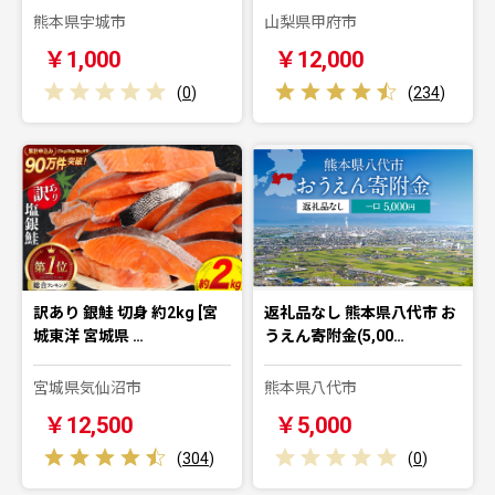
熊本県宇城市
山梨県甲府市
￥1,000
￥12,000
(
0
)
(
234
)
訳あり 銀鮭 切身 約2kg [宮
返礼品なし 熊本県八代市 お
城東洋 宮城県 …
うえん寄附金(5,00…
宮城県気仙沼市
熊本県八代市
￥12,500
￥5,000
(
304
)
(
0
)