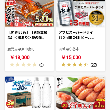
【0184359a】【緊急支援
アサヒスーパードライ
品】＜訳あり＞鰻の蒲…
350ml缶 24本 ビール…
鹿児島県東串良町
茨城県守谷市
￥18,000
￥15,000
(
0
)
(
27
)