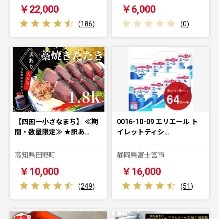
￥22,000
￥6,000
(
186
)
(
0
)
【四国一小さなまち】 ≪期
0016-10-09 エリエール ト
間・数量限定≫ ★訳あ…
イレットティシ…
高知県田野町
静岡県富士宮市
￥10,000
￥16,000
(
249
)
(
51
)