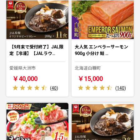
【9月末で受付終了】JAL限
大人気 エンペラーサーモン
定【冷凍】【JALラウ…
900g 小分け 鮭 …
愛媛県大洲市
北海道白糠町
￥40,000
￥15,000
(
40
)
(
140
)