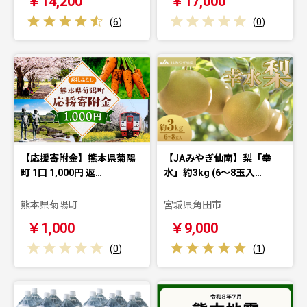
￥14,200
￥17,000
(
6
)
(
0
)
【応援寄附金】熊本県菊陽
【JAみやぎ仙南】梨「幸
町 1口 1,000円 返…
水」約3kg (6～8玉入…
熊本県菊陽町
宮城県角田市
￥1,000
￥9,000
(
0
)
(
1
)