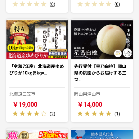
(
0
)
(
0
)
「令和7年産」北海道産ゆめ
先行受付【星乃白桃】岡山
ぴりか10kg(5kg×…
県の桃園からお届けする三
つ…
北海道三笠市
岡山県津山市
￥19,000
￥14,000
(
2
)
(
1
)