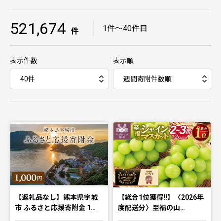
521,674
｜
1件〜40件目
件
表示件数
表示順
【返礼品なし】熊本県宇城
【総合1位獲得!!】〈2026年
市 ふるさと応援寄附金 1…
度配送分〉至福の山…