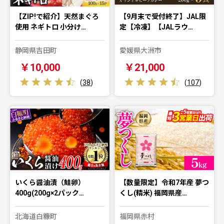
【ZIP!で紹介】天然まぐろ
【9月末で受付終了】JAL限
使用 ネギトロ 小分け…
定【冷凍】【JALラウ…
静岡県吉田町
愛媛県大洲市
￥10,000
￥21,000
(
38
)
(
107
)
いくら醤油漬（鮭卵）
【数量限定】令和7年産 夢つ
400g(200g×2パック…
くし(精米) 福岡県産…
北海道白糠町
福岡県赤村