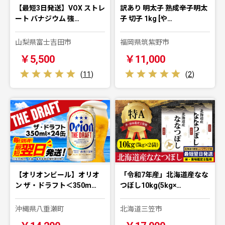
【最短3日発送】VOX ストレ
訳あり 明太子 熟成辛子明太
ート バナジウム 強…
子 切子 1kg [や…
山梨県富士吉田市
福岡県筑紫野市
￥5,500
￥11,000
(
11
)
(
2
)
【オリオンビール】オリオ
「令和7年産」北海道産なな
ン ザ・ドラフト＜350m…
つぼし10kg(5kg×…
沖縄県八重瀬町
北海道三笠市