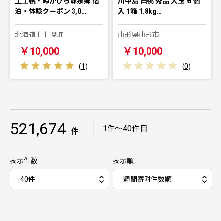
上士幌・ぬかびら源泉郷 宿
川中島 白桃 秀品 大玉 ６個
泊・体験クーポン 3,0…
入 1箱 1.8kg…
北海道上士幌町
山形県山形市
￥10,000
￥10,000
(
1
)
(
0
)
521,674
｜
1件～40件目
件
表示件数
表示順