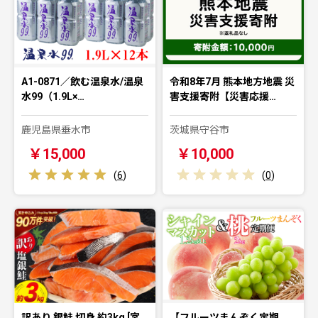
A1-0871／飲む温泉水/温泉
令和8年7月 熊本地方地震 災
水99（1.9L×…
害支援寄附【災害応援…
鹿児島県垂水市
茨城県守谷市
￥15,000
￥10,000
(
6
)
(
0
)
訳あり 銀鮭 切身 約3kg [宮
【フルーツまんぞく定期