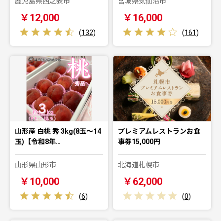
鹿児島県西之表市
宮城県気仙沼市
￥12,000
￥16,000
(
132
)
(
161
)
山形産 白桃 秀 3kg(8玉～14
プレミアムレストランお食
玉)【令和8年…
事券15,000円
山形県山形市
北海道札幌市
￥10,000
￥62,000
(
6
)
(
0
)