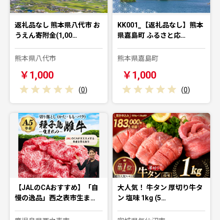
返礼品なし 熊本県八代市 お
KK001_【返礼品なし】熊本
うえん寄附金(1,00…
県嘉島町 ふるさと応…
熊本県八代市
熊本県嘉島町
￥1,000
￥1,000
(
0
)
(
0
)
【JALのCAおすすめ】「自
大人気！ 牛タン 厚切り牛タ
慢の逸品」西之表市生ま…
ン 塩味 1kg (5…