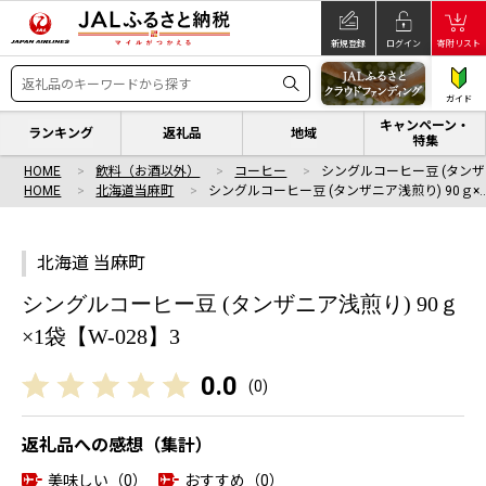
新規登録
ログイン
寄附リスト
ガイド
キャンペーン・
ランキング
返礼品
地域
特集
HOME
飲料（お酒以外）
コーヒー
シングルコーヒー豆 (タンザニ
HOME
北海道当麻町
シングルコーヒー豆 (タンザニア浅煎り) 90ｇ×
北海道 当麻町
シングルコーヒー豆 (タンザニア浅煎り) 90ｇ
×1袋【W-028】3
0.0
(
0
)
返礼品への感想（集計）
美味しい（0）
おすすめ（0）