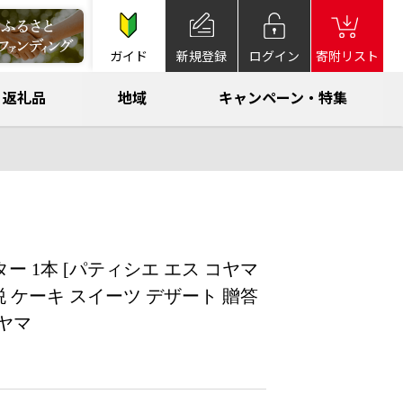
ガイド
新規登録
ログイン
寄附リスト
返礼品
地域
キャンペーン・特集
 1本 [パティシエ エス コヤマ
と納税 ケーキ スイーツ デザート 贈答
ヤマ