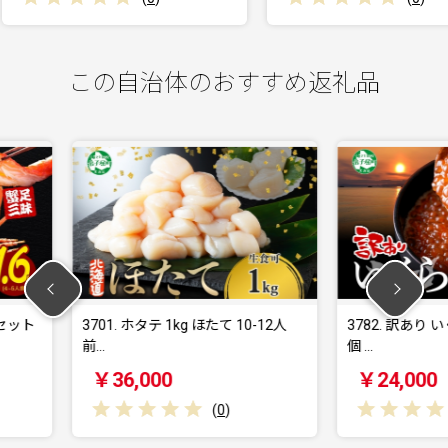
この自治体のおすすめ返礼品
 ほたて 10-12人
3782. 訳あり いくら醤油漬け 70g 6
378
個 …
個 …
￥24,000
￥
(
0
)
(
0
)