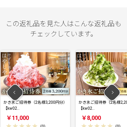
この返礼品を見た人はこんな返礼品も
チェックしています。
3,200円分）
かき氷ご招待券（2名様2,200円分）
創作懐石
【kw02…
岡市】 
￥8,000
￥20
(
0
)
(
0
)