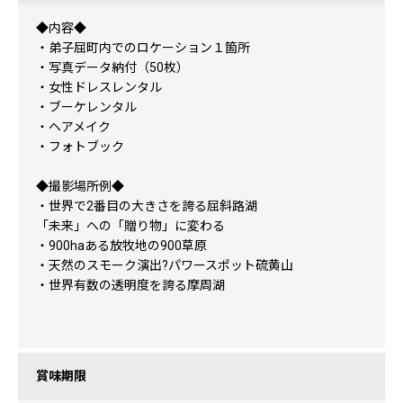
◆内容◆
・弟子屈町内でのロケーション１箇所
・写真データ納付（50枚）
・女性ドレスレンタル
・ブーケレンタル
・ヘアメイク
・フォトブック
◆撮影場所例◆
・世界で2番目の大きさを誇る屈斜路湖
「未来」への「贈り物」に変わる
・900haある放牧地の900草原
・天然のスモーク演出?パワースポット硫黄山
・世界有数の透明度を誇る摩周湖
賞味期限