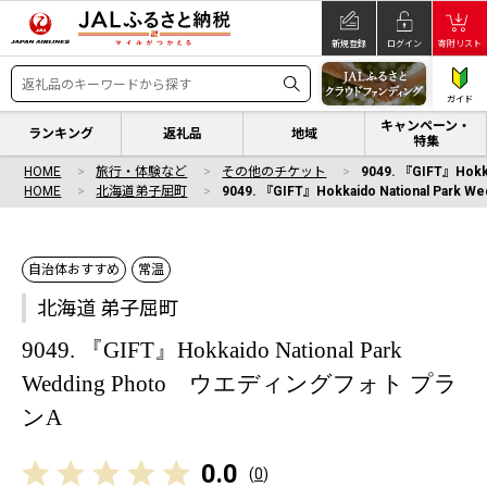
新規登録
ログイン
寄附リスト
ガイド
キャンペーン・
ランキング
返礼品
地域
特集
HOME
旅行・体験など
その他のチケット
9049. 『GIFT』Hok
HOME
北海道弟子屈町
9049. 『GIFT』Hokkaido National Pa
自治体おすすめ
常温
北海道 弟子屈町
9049. 『GIFT』Hokkaido National Park
Wedding Photo ウエディングフォト プラ
ンA
0.0
(
0
)