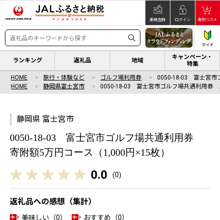
新規登録
ログイン
寄附リスト
ガイド
キャンペーン・
ランキング
返礼品
地域
特集
HOME
旅行・体験など
ゴルフ場利用券
0050-18-03 富士
HOME
静岡県富士宮市
0050-18-03 富士宮市ゴルフ場共通利用券 
静岡県 富士宮市
0050-18-03 富士宮市ゴルフ場共通利用券
寄附額5万円コース（1,000円×15枚）
0.0
(
0
)
返礼品への感想（集計）
美味しい（0）
おすすめ（0）