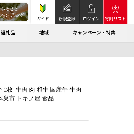
ガイド
新規登録
ログイン
寄附リスト
返礼品
地域
キャンペーン・特集
2枚 |牛肉 肉 和牛 国産牛 牛肉
本巣市 トキノ屋 食品