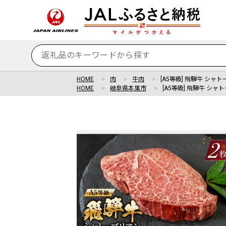
HOME
肉
牛肉
[A5等級] 飛騨牛 シャ
HOME
岐阜県本巣市
[A5等級] 飛騨牛 シャ