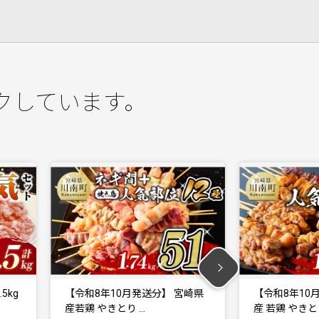
クしています。
g
【令和8年10月発送分】 宮崎県
【令和8年10月発
産若鶏 やきとり …
産 若鶏 やきとり