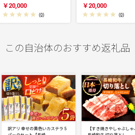
￥20,000
￥20,000
(
0
)
(
0
)
この自治体のおすすめ返礼品
訳アリ 幸せの黄色いカステラ 5
【すき焼きやしゃぶしゃぶに
パックセット【長崎…
長崎和牛 切り落とし …