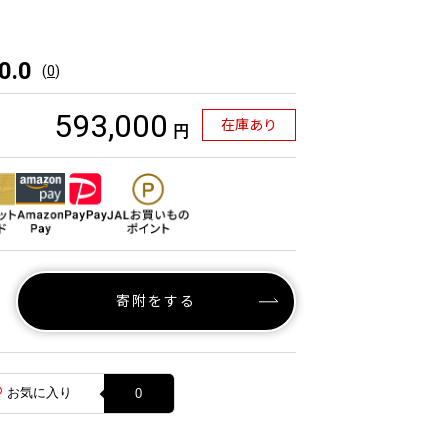
0.0
(
0
)
593,000
在庫あり
円
寄附をする
お気に入り
0