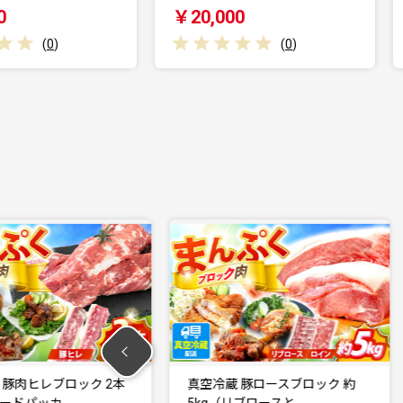
￥20,000
(
0
)
(
0
)
ヒレブロック 2本
真空冷蔵 豚ロースブロック 約
パッカ…
5kg（リブロースと…