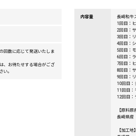
内容量
長崎和牛
1回目：ヒ
2回目：サ
3回目：リ
4回目：シ
5回目：モ
の回数に応じて発送いたしま
6回目：ラ
7回目：ヒ
は、お待たせする場合がござ
8回目：サ
さい。
9回目：リ
10回目：
11回目：
12回目：
【原料原
長崎県産
【加工地