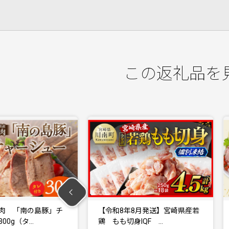
この返礼品を
 「南の島豚」チ
【令和8年8月発送】宮崎県産若
g（タ…
鶏 もも切身IQF …
セ