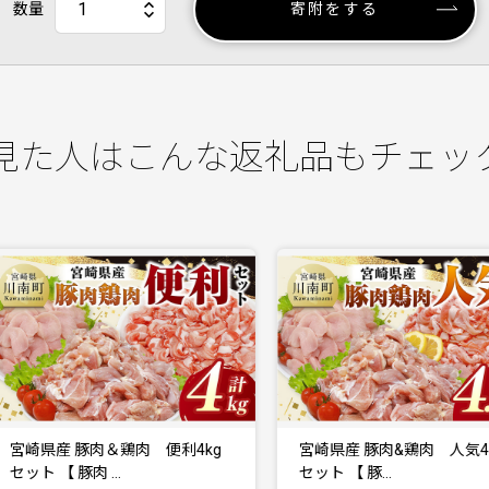
数量
寄附をする
見た人はこんな返礼品もチェッ
宮崎県産 豚肉＆鶏肉 便利4kg
宮崎県産 豚肉&鶏肉 人気4.5k
ット 【 豚肉 …
セット 【 豚…