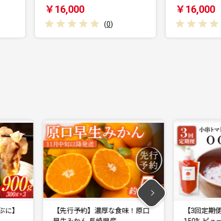
￥16,000
￥16,000
(
0
)
】
【先行予約】濃厚な食味！原口
【3回定期便】小
早生みかん 長崎県産…
150% ピューレ「