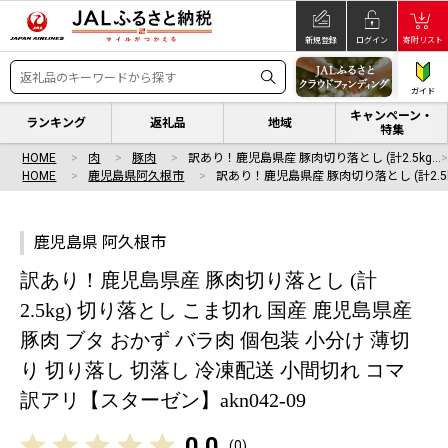
新規登録
ログイン
寄附リスト
ガイド
キャンペーン・
ランキング
返礼品
地域
特集
HOME
肉
豚肉
訳あり！鹿児島県産 豚肉切り落とし (計2.5kg…
HOME
鹿児島県阿久根市
訳あり！鹿児島県産 豚肉切り落とし (計2.5
鹿児島県 阿久根市
訳あり！鹿児島県産 豚肉切り落とし (計
2.5kg) 切り落とし こま切れ 国産 鹿児島県産
豚肉 ブタ おかず バラ肉 個包装 小分け 薄切
り 切り落し 切落し 冷凍配送 小間切れ コマ
訳アリ【スターゼン】akn042-09
0.0
(
0
)