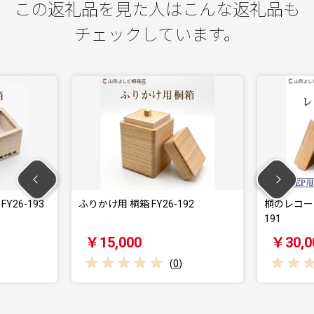
この返礼品を見た人はこんな返礼品も
チェックしています。
かけ用 桐箱 FY26-192
桐のレコードボックス(EP用) FY2
191
15,000
￥30,000
(
0
)
(
0
)