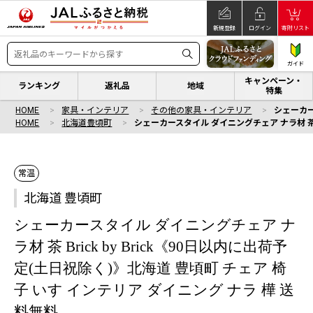
新規登録
ログイン
寄附リスト
ガイド
キャンペーン・
ランキング
返礼品
地域
特集
HOME
家具・インテリア
その他の家具・インテリア
シェーカー
HOME
北海道豊頃町
シェーカースタイル ダイニングチェア ナラ材 茶 B
常温
北海道 豊頃町
シェーカースタイル ダイニングチェア ナ
ラ材 茶 Brick by Brick《90日以内に出荷予
定(土日祝除く)》北海道 豊頃町 チェア 椅
子 いす インテリア ダイニング ナラ 樺 送
料無料