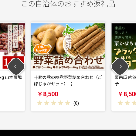
この自治体のおすすめ返礼品
十勝の秋の味覚野菜詰め合わせ（ご
栗南瓜 約8kg (4～6玉) 
ぼじゃがセット）【…
予…
￥8,500
￥8,500
(
0
)
(
0
)