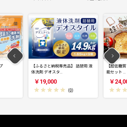
売品】 詰替用 液
【超低糖質ブランパン】 Switch 堪
【
…
能セット …
レオ
￥24,000
￥
(
0
)
(
0
)