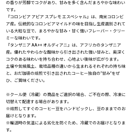
の香りが芳醇でコクがあり、甘みを多く含んだまろやかな味わい
です。
『コロンビア アピア スプレモ エスペシャル』は、南米コロンビ
ア産。伝統的なコロンビアマイルドの味を目指し生産選別されて
いる大粒な豆で、まろやかな甘み・甘く強いフレーバー・クリー
ミーな味わいです。
『タンザニア AA++ オルディアニ』は、アフリカのタンザニア
産。優れたやわらかな酸味から引き出された強い甘みと、奥深く
コクのある味わいを持ち合わせ、心地よい後味が広がります。
土壌や気候風土、栽培品種の違いから生まれるそれぞれの持ち味
と、おだ珈琲の焙煎で引き出されたコーヒー独自の“甘み”をぜ
ひ、ご賞味ください。
※クール便（冷蔵）の商品をご選択の場合、ご不在の際、冷凍に
切替えて配達する場合があります。
※焙煎してすぐのコーヒー豆をハンドピックし、豆のままでのお
届けとなります。
※輸送時の気温による劣化を防ぐため、冷蔵でのお届けとなりま
す。