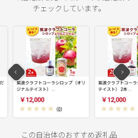
チェックしています。
シロップ（オリ
紫波クラフトコーラシロップ（黄昏
紫波ク
テイスト） 2本 …
まりテイ
￥12,000
￥12
(
0
)
(
0
)
この自治体のおすすめ返礼品