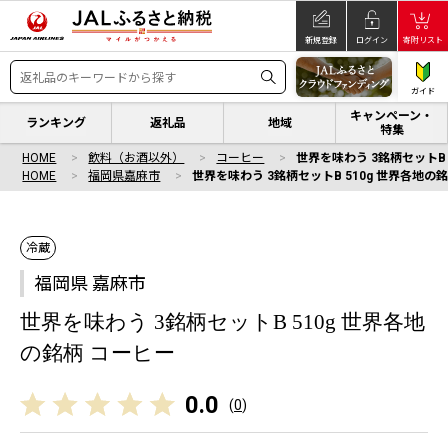
新規登録
ログイン
寄附リスト
ガイド
キャンペーン・
ランキング
返礼品
地域
特集
HOME
飲料（お酒以外）
コーヒー
世界を味わう 3銘柄セットB 
HOME
福岡県嘉麻市
世界を味わう 3銘柄セットB 510g 世界各地の
冷蔵
福岡県 嘉麻市
世界を味わう 3銘柄セットB 510g 世界各地
の銘柄 コーヒー
0.0
(
0
)