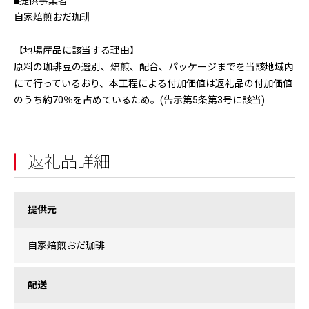
■提供事業者
自家焙煎おだ珈琲
【地場産品に該当する理由】
原料の珈琲豆の選別、焙煎、配合、パッケージまでを当該地域内
にて行っているおり、本工程による付加価値は返礼品の付加価値
のうち約70％を占めているため。(告示第5条第3号に該当)
返礼品詳細
提供元
自家焙煎おだ珈琲
配送