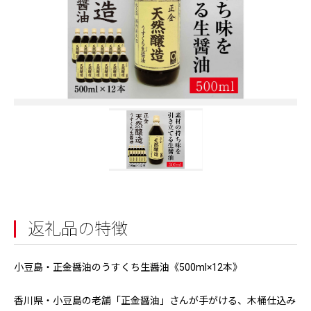
返礼品の特徴
小豆島・正金醤油のうすくち生醤油《500ml×12本》
香川県・小豆島の老舗「正金醤油」さんが手がける、木桶仕込み