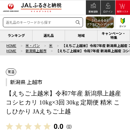
新規登録
ログイン
寄附リスト
ガイド
キャンペーン・
ランキング
返礼品
地域
特集
HOME
米・パン
米
【えちご上越米】令和7年産 新潟県上越産 コシヒ
HOME
新潟県上越市
【えちご上越米】令和7年産 新潟県上越産 コシヒカリ
常温
新潟県 上越市
【えちご上越米】令和7年産 新潟県上越産
コシヒカリ 10kg×3回 30kg 定期便 精米 こ
しひかり JAえちご上越
0.0
(
0
)