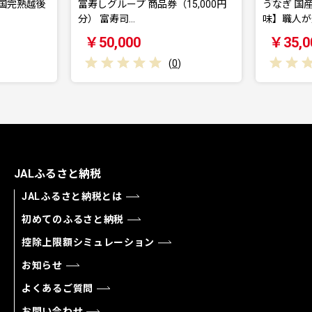
富寿しグループ 商品券（15,000円
うなぎ 国産 蒲焼き 【老
分） 富寿司…
味】職人が焼いた…
￥50,000
￥35,000
(
0
)
(
0
)
JALふるさと納税
JALふるさと納税とは
初めてのふるさと納税
控除上限額シミュレーション
お知らせ
よくあるご質問
お問い合わせ