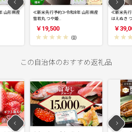
米先行予約≫令和8年 山形県産
≪新米先行予約≫令和8年 山形県
丸 つや姫…
はえぬき つや…
9,500
￥39,000
(
0
)
(
0
)
この自治体のおすすめ返礼品