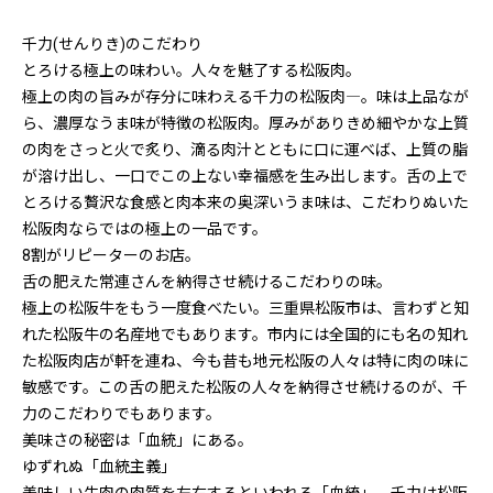
千力(せんりき)のこだわり
とろける極上の味わい。人々を魅了する松阪肉。
極上の肉の旨みが存分に味わえる千力の松阪肉―。味は上品なが
ら、濃厚なうま味が特徴の松阪肉。厚みがありきめ細やかな上質
の肉をさっと火で炙り、滴る肉汁とともに口に運べば、上質の脂
が溶け出し、一口でこの上ない幸福感を生み出します。舌の上で
とろける贅沢な食感と肉本来の奥深いうま味は、こだわりぬいた
松阪肉ならではの極上の一品です。
8割がリピーターのお店。
舌の肥えた常連さんを納得させ続けるこだわりの味。
極上の松阪牛をもう一度食べたい。三重県松阪市は、言わずと知
れた松阪牛の名産地でもあります。市内には全国的にも名の知れ
た松阪肉店が軒を連ね、今も昔も地元松阪の人々は特に肉の味に
敏感です。この舌の肥えた松阪の人々を納得させ続けるのが、千
力のこだわりでもあります。
美味さの秘密は「血統」にある。
ゆずれぬ「血統主義」