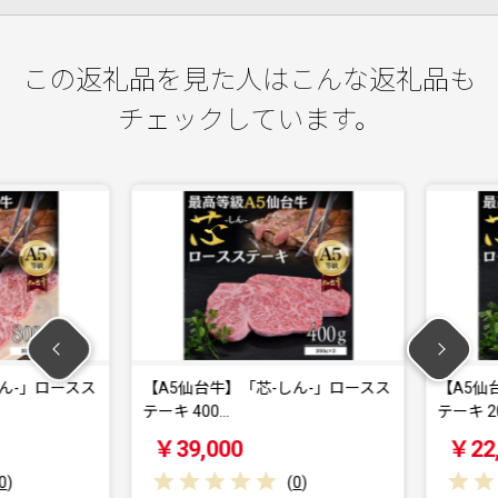
この返礼品を見た人はこんな返礼品も
チェックしています。
-」ロースス
【A5仙台牛】「芯-しん-」ロースス
【A5仙台
テーキ 400…
テーキ 200
￥39,000
￥22,0
(
0
)