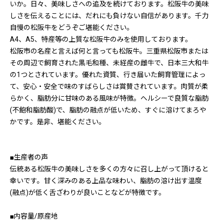
いか。日々、美味しさへの追及を続けております。松阪牛の美味
しさを伝えることには、だれにも負けない自信があります。千力
自慢の松阪牛をどうぞご堪能ください。
A4、A5、特産等の上質な松阪牛のみを使用しております。
松阪市の名産と言えば何と言っても松阪牛。三重県松阪市または
その周辺で飼育された黒毛和種、未経産の雌牛で、日本三大和牛
の1つとされています。優れた資質、行き届いた飼育管理によっ
て、安心・安全で味のすばらしさは賞賛されています。肉質が柔
らかく、脂肪分に甘味のある風味が特徴。ヘルシーで良質な脂肪
(不飽和脂肪酸)で、脂肪の融点が低いため、すぐに溶けてまろや
かです。是非、堪能ください。
■生産者の声
伝統ある松阪牛の美味しさを多くの方々に召し上がって頂けると
幸いです。甘く深みのある上品な味わい、脂肪の溶け出す温度
(融点)が低く舌ざわりが良いことなどが特徴です。
■内容量/原産地