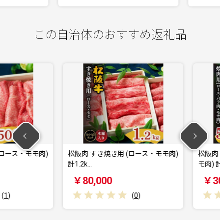
この自治体のおすすめ返礼品
ース・モモ肉)
松阪肉 すき焼き用 (ロース・モモ肉)
松阪肉 焼
計1.2k…
モ肉) 計50
￥80,000
￥30,0
(
0
)