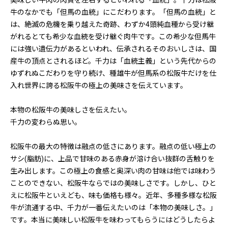
美味しい牛肉の肉質を左右するといわれる「血統」。千力は松阪
牛のなかでも「但馬の血統」にこだわります。「但馬の血統」と
は、絶滅の危機を乗り越えた奇跡、わずか4頭純血種から受け継
がれるとても希少な血統を受け継ぐ肉牛です。この希少な但馬牛
には強い遺伝力があるといわれ、伝承されるそのおいしさは、国
産牛の頂点とされるほど。千力は「血統主義」という先代からの
ゆずれぬこだわりを守り続け、種雄牛が但馬系の松阪牛だけを仕
入れ世界に誇る松阪牛の極上の美味さを伝えています。
本物の松阪牛の美味しさを伝えたい。
千力の変わらぬ思い。
松阪牛の最大の特徴は融点の低さにあります。融点の低い極上の
サシ(脂肪)に、上品で甘味のある赤身が溶け合い抜群の舌触りを
生み出します。この極上の食感と奥深い肉の甘味は他では味わう
ことのできない、松阪牛ならではの美味しさです。しかし、ひと
えに松阪牛といえども、味も価格も様々。近年、多種多様な松阪
牛が流通する中、千力が一番伝えたいのは「本物の美味しさ。」
です。本当に美味しい松阪牛を味わってもらうにはどうしたらよ