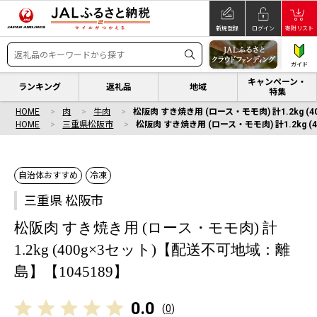
新規登録
ログイン
寄附リスト
ガイド
キャンペーン・
ランキング
返礼品
地域
特集
HOME
肉
牛肉
松阪肉 すき焼き用 (ロース・モモ肉) 計1.2kg (
HOME
三重県松阪市
松阪肉 すき焼き用 (ロース・モモ肉) 計1.2kg 
自治体おすすめ
冷凍
三重県 松阪市
松阪肉 すき焼き用 (ロース・モモ肉) 計
1.2kg (400g×3セット)【配送不可地域：離
島】【1045189】
0.0
(
0
)