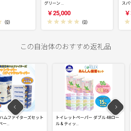
グリーン …
スパラガス 
￥25,000
￥30,0
(
0
)
この自治体のおすすめ返礼品
ターズセット
トイレットペーパー ダブル 48ロー
北海道 日
ル & ティッ…
レットペー