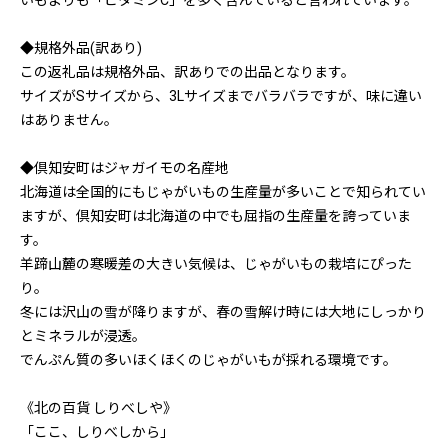
いもよりも「ビタミンC」を多く含んでいると言われています。
◆規格外品(訳あり)
この返礼品は規格外品、訳ありでの出品となります。
サイズがSサイズから、3Lサイズまでバラバラですが、味に違い
はありません。
◆倶知安町はジャガイモの名産地
北海道は全国的にもじゃがいもの生産量が多いことで知られてい
ますが、倶知安町は北海道の中でも屈指の生産量を誇っていま
す。
羊蹄山麓の寒暖差の大きい気候は、じゃがいもの栽培にぴった
り。
冬には沢山の雪が降りますが、春の雪解け時には大地にしっかり
とミネラルが浸透。
でんぷん質の多いほくほくのじゃがいもが採れる環境です。
《北の百貨 しりべしや》
「ここ、しりべしから」