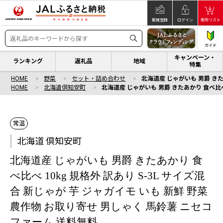
新規登録
ログイン
寄附リスト
ガイド
キャンペーン・
ランキング
返礼品
地域
特集
HOME
野菜
セット・詰め合わせ
北海道産 じゃがいも 男爵 きた
HOME
北海道倶知安町
北海道産 じゃがいも 男爵 きたあかり 食べ比べ 
常温
北海道 倶知安町
北海道産 じゃがいも 男爵 きたあかり 食
べ比べ 10kg 規格外 訳あり S-3L サイズ混
合 新じゃが 芋 ジャガイモ いも 新鮮 野菜
農作物 お取り寄せ 男しゃく 馬鈴薯 ニセコ
ファーム 送料無料