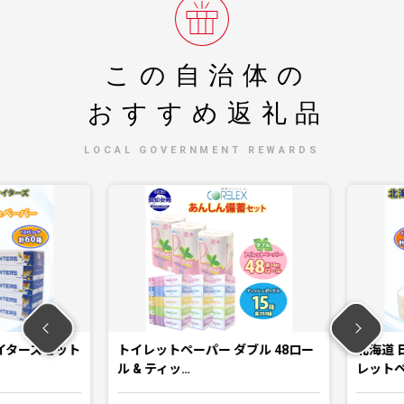
この自治体の
おすすめ返礼品
LOCAL GOVERNMENT REWARDS
ターズセット
トイレットペーパー ダブル 48ロー
北海道 日
ル & ティッ…
レットペー