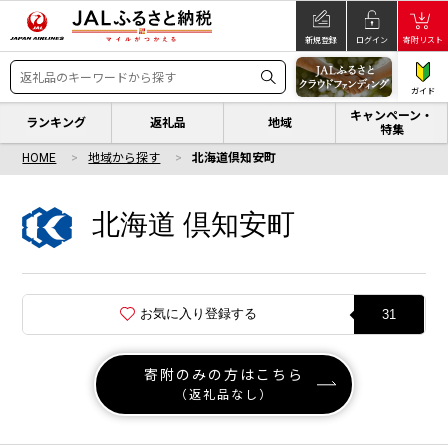
新規登録
ログイン
寄附リスト
ガイド
キャンペーン・
ランキング
返礼品
地域
特集
HOME
地域から探す
北海道倶知安町
北海道 倶知安町
お気に入り登録する
31
寄附のみの方はこちら
（返礼品なし）