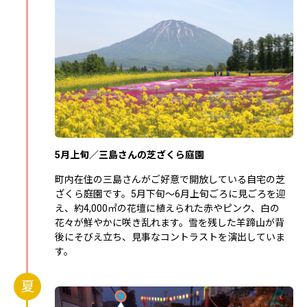
5月上旬／三島さんの芝ざくら庭園
町内在住の三島さんがご好意で開放している自宅の芝
ざくら庭園です。5月下旬～6月上旬ごろに見ごろを迎
え、約4,000㎡の花壇に植えられた赤やピンク、白の
花々が鮮やかに咲き乱れます。雪を残した羊蹄山が背
後にそびえ立ち、見事なコントラストを演出していま
す。
夏