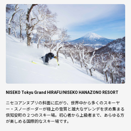
【寄附金受領証明書などの書類の発行やワンストップ特例
申請に関するお問合せ先】
倶知安町コールセンター
TEL：050-3090-2596（平日9:00〜17:15）
土日祝日・12/27～1/4休み
mail：h.kutchan@do-furusato.jp
NISEKO Tokyu Grand HIRAFU/NISEKO HANAZONO RESORT
ニセコアンヌプリの斜面に広がり、世界中から多くのスキーヤ
ー・スノーボーダーが極上の雪質と雄大なゲレンデを求め集まる
倶知安町の２つのスキー場。初心者から上級者まで、あらゆる方
が楽しめる国際的なスキー場です。