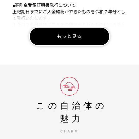
■寄附金受領証明書発行について
上記期日までにご入金確認ができたものを令和７年分とし
て発行いたします。
１２月２６日以降にご入金の確認がとれたものにつきまし
ては、年明けより順次発行し１月中旬までに郵送いたしま
もっと見る
す。１月末日までに寄附金受領証明書が届かない場合には
ご連絡ください。
■お問い合わせについて
当庁は１２月２７日から１月４日まで閉庁いたします。
１２月２６日閉庁後のお問合せ等につきましては、１月５
日以降の対応となります。
■お礼の品について
年内配送希望およびお届け日時の指定につきましては受け
かねますのであらかじめご了承ください。
この自治体の
【返礼品に関するお問合せ先】
魅力
ふるさと納税商品お問合せセンター
TEL 0120-977-050（平日9:30〜17:30）
CHARM
土日祝日・12/30～1/3休み