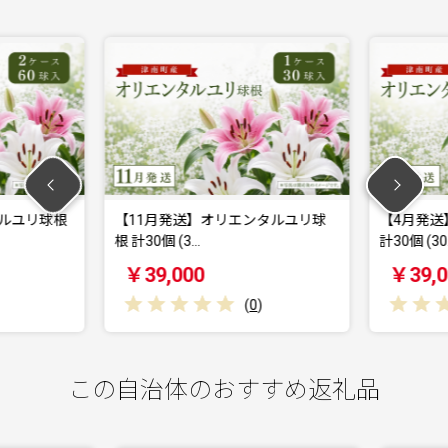
ルユリ球根
【11月発送】オリエンタルユリ球
【4月発送
根 計30個 (3…
計30個 (30
￥39,000
￥39,0
(
0
)
この自治体のおすすめ返礼品