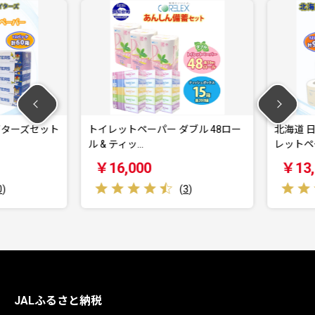
ターズセット
トイレットペーパー ダブル 48ロー
北海道 日
ル & ティッ…
レットペー
￥16,000
￥13,5
(
3
)
JALふるさと納税