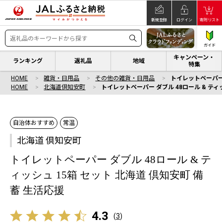
新規登録
ログイン
寄附リスト
ガイド
キャンペーン・
ランキング
返礼品
地域
特集
HOME
雑貨・日用品
その他の雑貨・日用品
トイレットペーパー 
HOME
北海道倶知安町
トイレットペーパー ダブル 48ロール & ティ
自治体おすすめ
常温
北海道 倶知安町
トイレットペーパー ダブル 48ロール & テ
ィッシュ 15箱 セット 北海道 倶知安町 備
蓄 生活応援
4.3
(
3
)