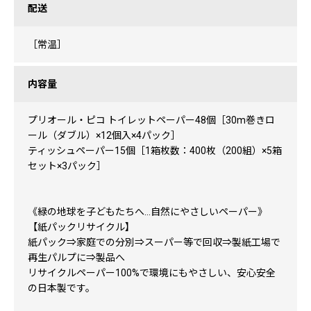
配送
［常温］
内容量
プリオール・ピコ トイレットペーパー48個［30m巻きロ
ール（ダブル）×12個入×4パック］
ティッシュペーパー15個［1箱枚数：400枚（200組）×5箱
セット×3パック］
《緑の地球を子どもたちへ…自然にやさしいペーパー》
【紙パックリサイクル】
紙パック⇒家庭での分別⇒スーパー等で回収⇒製紙工場で
再生パルプに⇒製品へ
リサイクルペーパー100%で環境にもやさしい、安心安全
の日本製です。