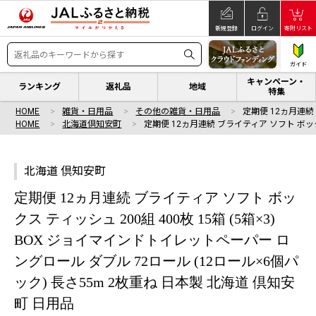
新規登録
ログイン
寄附リスト
ガイド
キャンペーン・
ランキング
返礼品
地域
特集
HOME
雑貨・日用品
その他の雑貨・日用品
定期便 12ヵ月連続
HOME
北海道倶知安町
定期便 12ヵ月連続 ブライティア ソフト ボッ
北海道 倶知安町
定期便 12ヵ月連続 ブライティア ソフト ボッ
クス ティッシュ 200組 400枚 15箱 (5箱×3)
BOX ジョイマインドトイレットペーパー ロ
ングロール ダブル 72ロール (12ロール×6個パ
ック) 長さ55m 2枚重ね 日本製 北海道 倶知安
町 日用品