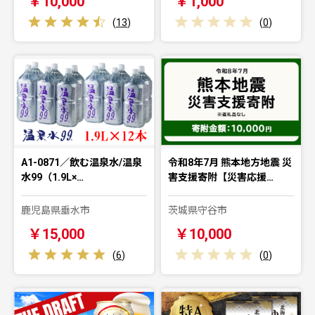
￥10,000
￥1,000
(
13
)
(
0
)
A1-0871／飲む温泉水/温泉
令和8年7月 熊本地方地震 災
水99（1.9L×…
害支援寄附【災害応援…
鹿児島県垂水市
茨城県守谷市
￥15,000
￥10,000
(
6
)
(
0
)