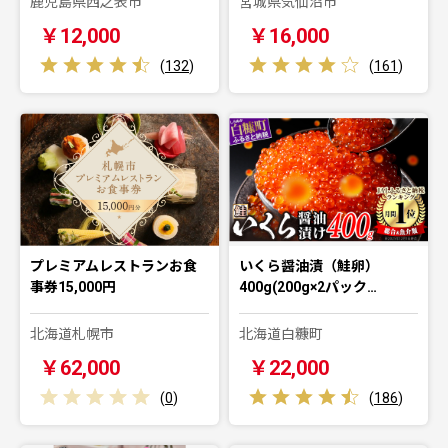
鹿児島県西之表市
宮城県気仙沼市
￥12,000
￥16,000
(
132
)
(
161
)
プレミアムレストランお食
いくら醤油漬（鮭卵）
事券15,000円
400g(200g×2パック…
北海道札幌市
北海道白糠町
￥62,000
￥22,000
(
0
)
(
186
)