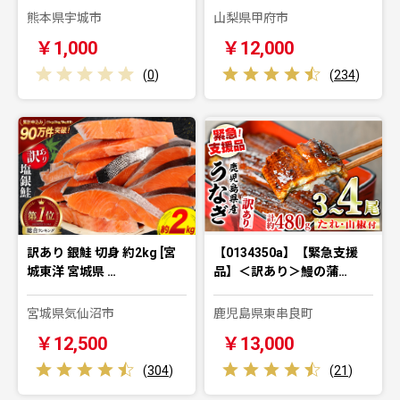
熊本県宇城市
山梨県甲府市
￥1,000
￥12,000
(
0
)
(
234
)
訳あり 銀鮭 切身 約2kg [宮
【0134350a】【緊急支援
城東洋 宮城県 …
品】＜訳あり＞鰻の蒲…
宮城県気仙沼市
鹿児島県東串良町
￥12,500
￥13,000
(
304
)
(
21
)