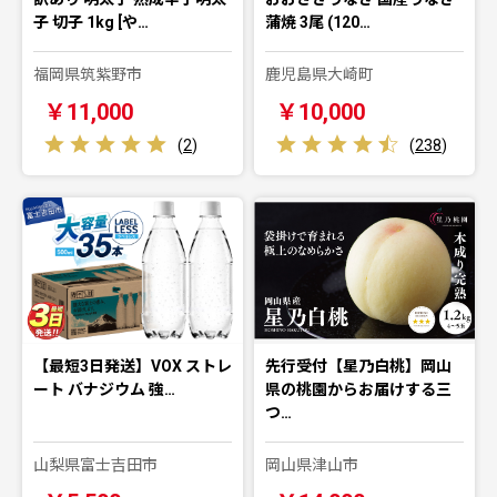
子 切子 1kg [や…
蒲焼 3尾 (120…
福岡県筑紫野市
鹿児島県大崎町
￥11,000
￥10,000
(
2
)
(
238
)
【最短3日発送】VOX ストレ
先行受付【星乃白桃】岡山
ート バナジウム 強…
県の桃園からお届けする三
つ…
山梨県富士吉田市
岡山県津山市