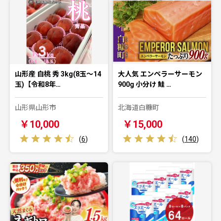
山形産 白桃 秀 3kg(8玉～14
大人気 エンペラーサーモン
玉)【令和8年…
900g 小分け 鮭 …
山形県山形市
北海道白糠町
￥10,000
￥15,000
(
6
)
(
140
)