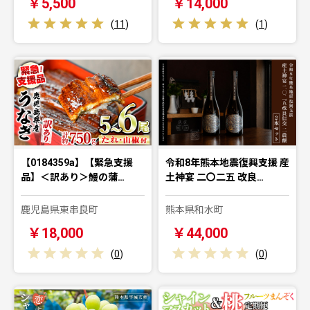
￥5,500
￥14,000
(
11
)
(
1
)
【0184359a】【緊急支援
令和8年熊本地震復興支援 産
品】＜訳あり＞鰻の蒲…
土神宴 二〇二五 改良…
鹿児島県東串良町
熊本県和水町
￥18,000
￥44,000
(
0
)
(
0
)