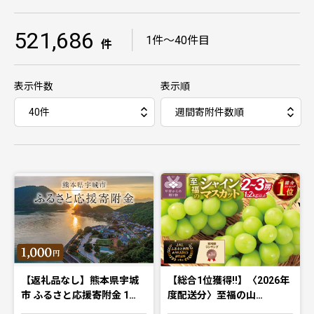
521,686
｜
1件〜40件目
件
表示件数
表示順
【返礼品なし】熊本県宇城
【総合1位獲得!!】〈2026年
市 ふるさと応援寄附金 1…
度配送分〉至福の山…