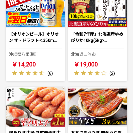
【オリオンビール】オリオ
「令和7年産」北海道産ゆめ
ン ザ・ドラフト＜350m…
ぴりか10kg(5kg×…
沖縄県八重瀬町
北海道三笠市
￥14,200
￥19,000
(
6
)
(
2
)
訳あり 明太子 熟成辛子明太
おおさきうなぎ 国産うなぎ