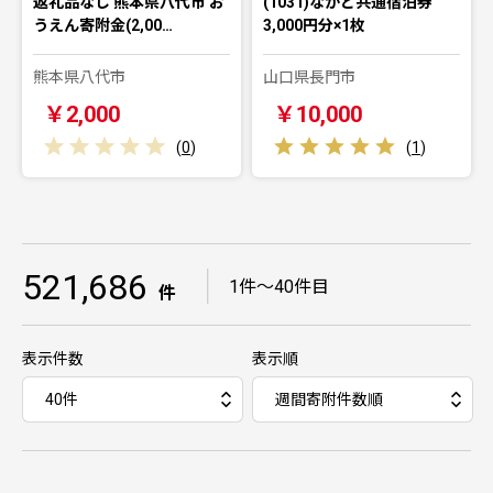
返礼品なし 熊本県八代市 お
(1031)ながと共通宿泊券
うえん寄附金(2,00…
3,000円分×1枚
熊本県八代市
山口県長門市
￥2,000
￥10,000
(
0
)
(
1
)
521,686
｜
1件～40件目
件
表示件数
表示順