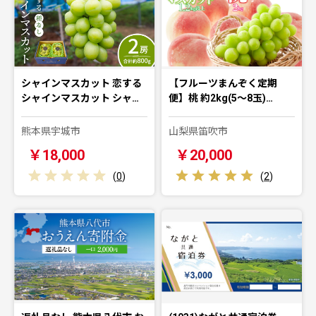
シャインマスカット 恋する
【フルーツまんぞく定期
シャインマスカット シャ…
便】桃 約2kg(5～8玉)…
熊本県宇城市
山梨県笛吹市
￥18,000
￥20,000
(
0
)
(
2
)