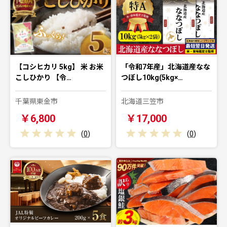
【コシヒカリ 5kg】 米 お米
「令和7年産」北海道産なな
こしひかり 【令…
つぼし10kg(5kg×…
千葉県東金市
北海道三笠市
￥6,800
￥17,000
(
0
)
(
0
)