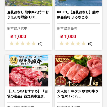
返礼品なし 熊本県八代市 お
KK001_【返礼品なし】熊本
うえん寄附金(1,00…
県嘉島町 ふるさと応…
熊本県八代市
熊本県嘉島町
￥1,000
￥1,000
(
0
)
(
0
)
【JALのCAおすすめ】「自
大人気！ 牛タン 厚切り牛タ
慢の逸品」西之表市生ま…
ン 塩味 1kg (5…