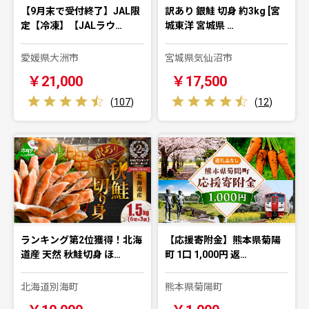
【9月末で受付終了】JAL限
訳あり 銀鮭 切身 約3kg [宮
定【冷凍】【JALラウ…
城東洋 宮城県 …
愛媛県大洲市
宮城県気仙沼市
￥21,000
￥17,500
(
107
)
(
12
)
ランキング第2位獲得！北海
【応援寄附金】熊本県菊陽
道産 天然 秋鮭切身 ほ…
町 1口 1,000円 返…
北海道別海町
熊本県菊陽町