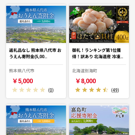
返礼品なし 熊本県八代市 お
御礼！ランキング第1位獲
うえん寄附金(5,00…
得！訳あり 北海道産 冷凍…
熊本県八代市
北海道別海町
￥5,000
￥8,000
(
0
)
(
49
)