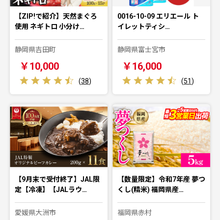
【ZIP!で紹介】天然まぐろ
0016-10-09 エリエール ト
使用 ネギトロ 小分け…
イレットティシ…
静岡県吉田町
静岡県富士宮市
￥10,000
￥16,000
(
38
)
(
51
)
【9月末で受付終了】JAL限
【数量限定】令和7年産 夢つ
定【冷凍】【JALラウ…
くし(精米) 福岡県産…
愛媛県大洲市
福岡県赤村