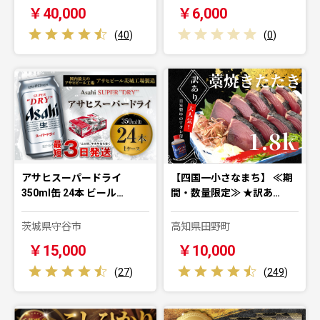
￥40,000
￥6,000
(
40
)
(
0
)
アサヒスーパードライ
【四国一小さなまち】 ≪期
350ml缶 24本 ビール…
間・数量限定≫ ★訳あ…
茨城県守谷市
高知県田野町
￥15,000
￥10,000
(
27
)
(
249
)