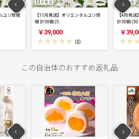
ルユリ球根
【11月発送】オリエンタルユリ球
【4月発送
根 計30個 (3…
計30個 (30
￥39,000
￥39,0
(
0
)
この自治体のおすすめ返礼品