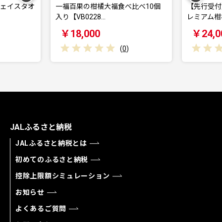
フェイスタオ
一福百果の柑橘大福食べ比べ10個
【先行受付】
入り【VB0228…
レミアム柑
￥18,000
￥24,0
(
0
)
JALふるさと納税
JALふるさと納税とは
初めてのふるさと納税
控除上限額シミュレーション
お知らせ
よくあるご質問