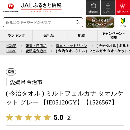
新規登録
ログイン
寄附リスト
ガイド
キャンペーン・
ランキング
返礼品
地域
特集
HOME
雑貨・日用品
寝具・ベッドリネン
( 今治タオル ) ミル
HOME
愛媛県今治市
( 今治タオル ) ミルトフェルガナ タオルケット グレ
常温
愛媛県 今治市
( 今治タオル ) ミルトフェルガナ タオルケ
ット グレー 【IE05120GY】【1526567】
5.0
(
2
)