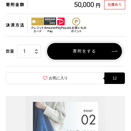
50,000
寄附金額
在庫あり
円
決済方法
数量
寄附をする
お気に入り
12