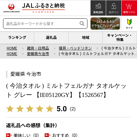
新規登録
ログイン
寄附リスト
ガイド
キャンペーン・
ランキング
返礼品
地域
特集
HOME
雑貨・日用品
寝具・ベッドリネン
( 今治タオル ) ミ
HOME
愛媛県今治市
( 今治タオル ) ミルトフェルガナ タオルケット
愛媛県 今治市
( 今治タオル ) ミルトフェルガナ タオルケッ
ト グレー 【IE05120GY】【1526567】
5.0
(
2
)
返礼品への感想（集計）
美味しい（0）
おすすめ（0）