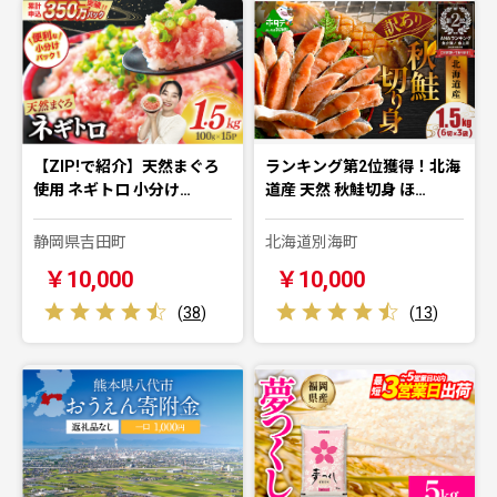
【ZIP!で紹介】天然まぐろ
ランキング第2位獲得！北海
使用 ネギトロ 小分け…
道産 天然 秋鮭切身 ほ…
静岡県吉田町
北海道別海町
￥10,000
￥10,000
(
38
)
(
13
)