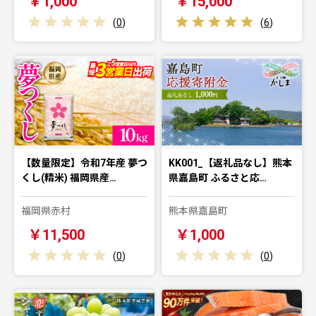
￥1,000
￥15,000
(
0
)
(
6
)
【数量限定】令和7年産 夢つ
KK001_【返礼品なし】熊本
くし(精米) 福岡県産…
県嘉島町 ふるさと応…
福岡県赤村
熊本県嘉島町
￥11,500
￥1,000
(
0
)
(
0
)