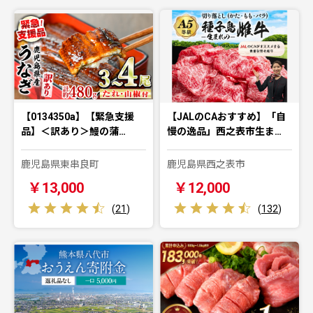
【0134350a】【緊急支援
【JALのCAおすすめ】「自
品】＜訳あり＞鰻の蒲…
慢の逸品」西之表市生ま…
鹿児島県東串良町
鹿児島県西之表市
￥13,000
￥12,000
(
21
)
(
132
)