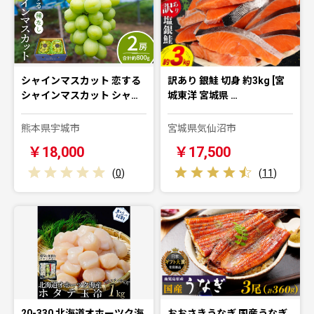
シャインマスカット 恋する
訳あり 銀鮭 切身 約3kg [宮
シャインマスカット シャ…
城東洋 宮城県 …
熊本県宇城市
宮城県気仙沼市
￥18,000
￥17,500
(
0
)
(
11
)
20-330 北海道オホーツク海
おおさきうなぎ 国産うなぎ