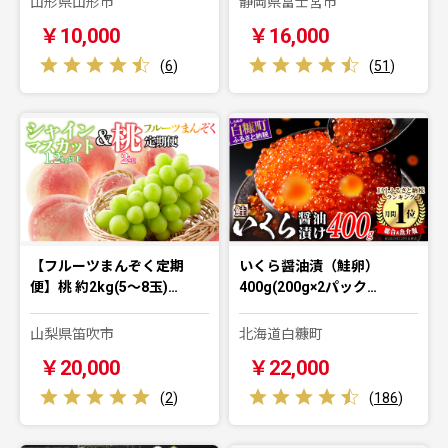
山形県山形市
静岡県富士宮市
￥10,000
￥16,000
(
6
)
(
51
)
【フルーツまんぞく定期
いくら醤油漬（鮭卵）
便】桃 約2kg(5～8玉)…
400g(200g×2パック…
山梨県笛吹市
北海道白糠町
￥20,000
￥22,000
(
2
)
(
186
)