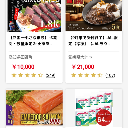
【四国一小さなまち】 ≪期
【9月末で受付終了】JAL限
間・数量限定≫ ★訳あ…
定【冷凍】【JALラウ…
高知県田野町
愛媛県大洲市
￥10,000
￥21,000
(
249
)
(
107
)