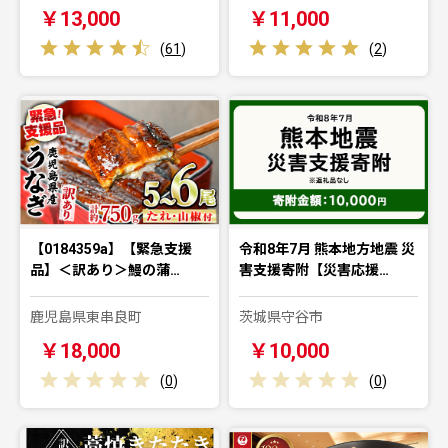
￥13,000
￥11,000
(
61
)
(
2
)
【0184359a】【緊急支援
令和8年7月 熊本地方地震 災
品】＜訳あり＞鰻の蒲…
害支援寄附【災害応援…
鹿児島県東串良町
茨城県守谷市
￥18,000
￥10,000
(
0
)
(
0
)