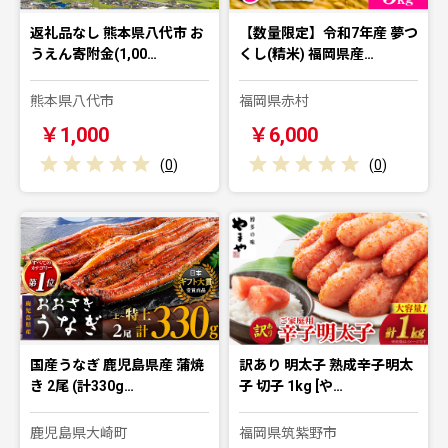
返礼品なし 熊本県八代市 お
【数量限定】令和7年産 夢つ
うえん寄附金(1,00…
くし(精米) 福岡県産…
熊本県八代市
福岡県赤村
￥1,000
￥6,000
(
0
)
(
0
)
国産うなぎ 鹿児島県産 蒲焼
訳あり 明太子 熟成辛子明太
き 2尾 (計330g…
子 切子 1kg [や…
鹿児島県大崎町
福岡県筑紫野市