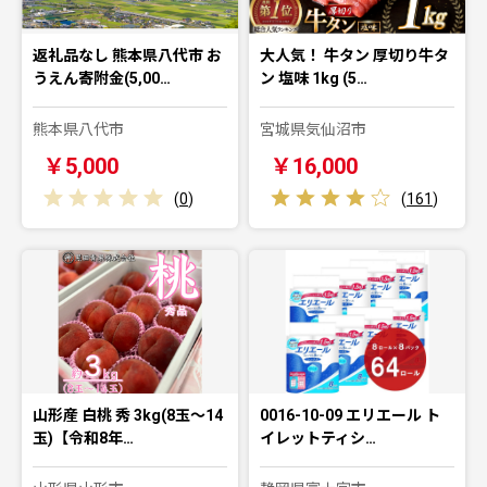
返礼品なし 熊本県八代市 お
大人気！ 牛タン 厚切り牛タ
うえん寄附金(5,00…
ン 塩味 1kg (5…
熊本県八代市
宮城県気仙沼市
￥5,000
￥16,000
(
0
)
(
161
)
山形産 白桃 秀 3kg(8玉～14
0016-10-09 エリエール ト
玉)【令和8年…
イレットティシ…