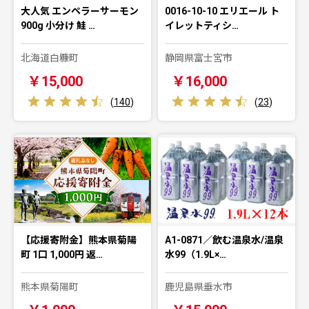
大人気 エンペラーサーモン
0016-10-10 エリエール ト
900g 小分け 鮭 …
イレットティシ…
北海道白糠町
静岡県富士宮市
￥15,000
￥16,000
(
140
)
(
23
)
【応援寄附金】熊本県菊陽
A1-0871／飲む温泉水/温泉
町 1口 1,000円 返…
水99（1.9L×…
熊本県菊陽町
鹿児島県垂水市