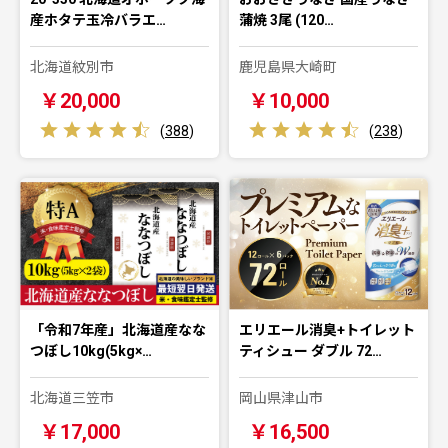
産ホタテ玉冷バラエ…
蒲焼 3尾 (120…
北海道紋別市
鹿児島県大崎町
￥20,000
￥10,000
(
388
)
(
238
)
「令和7年産」北海道産なな
エリエール消臭+トイレット
つぼし10kg(5kg×…
ティシュー ダブル 72…
北海道三笠市
岡山県津山市
￥17,000
￥16,500