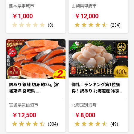
熊本県宇城市
山梨県甲府市
￥1,000
￥12,000
(
0
)
(
234
)
訳あり 銀鮭 切身 約2kg [宮
御礼！ランキング第1位獲
城東洋 宮城県 …
得！訳あり 北海道産 冷凍…
宮城県気仙沼市
北海道別海町
￥12,500
￥8,000
(
304
)
(
49
)