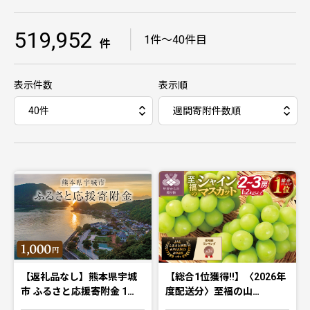
519,952
｜
1件〜40件目
件
表示件数
表示順
【返礼品なし】熊本県宇城
【総合1位獲得!!】〈2026年
市 ふるさと応援寄附金 1…
度配送分〉至福の山…