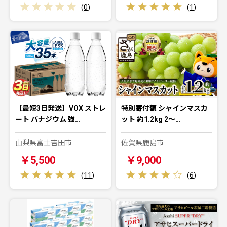
(
0
)
(
1
)
【最短3日発送】VOX ストレ
特別寄付額 シャインマスカ
ート バナジウム 強…
ット 約1.2kg 2～…
山梨県富士吉田市
佐賀県鹿島市
￥5,500
￥9,000
(
11
)
(
6
)