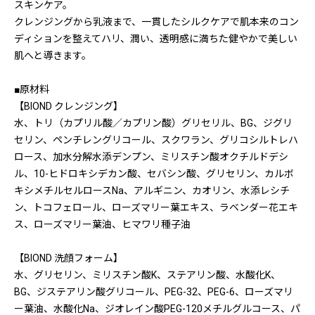
スキンケア。
クレンジングから乳液まで、一貫したシルクケアで肌本来のコン
ディションを整えてハリ、潤い、透明感に満ちた健やかで美しい
肌へと導きます。
■原材料
【BIOND クレンジング】
水、トリ（カプリル酸／カプリン酸）グリセリル、BG、ジグリ
セリン、ペンチレングリコール、スクワラン、グリコシルトレハ
ロース、加水分解水添デンプン、ミリスチン酸オクチルドデシ
ル、10-ヒドロキシデカン酸、セバシン酸、グリセリン、カルボ
キシメチルセルロースNa、アルギニン、カオリン、水添レシチ
ン、トコフェロール、ローズマリー葉エキス、ラベンダー花エキ
ス、ローズマリー葉油、ヒマワリ種子油
【BIOND 洗顔フォーム】
水、グリセリン、ミリスチン酸K、ステアリン酸、水酸化K、
BG、ジステアリン酸グリコール、PEG-32、PEG-6、ローズマリ
ー葉油、水酸化Na、ジオレイン酸PEG-120メチルグルコース、パ