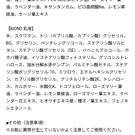
油、ラベンダー油、キサンタンガム、ピロ亜硫酸Na、レモン果
皮油、セージ葉エキス
【BIOND 乳液】
水、スクワラン、トリ（カプリル酸／カプリン酸）グリセリル、
BG、グリセリン、ペンチレングリコール、ステアリン酸ソルビ
タン、ステアリン酸グリセリル（SE）、ベヘニルアルコール、ホ
ホバ種子油、イソステアリン酸フィトステリル、グリコシルトレ
ハロース、加水分解水添デンプン、パルミチン酸セチル、ステア
リン酸ポリグリセリル-10、ミツロウ、エチルヘキシルグリセリ
ン、カプリル酸グリセリル、グリチルリチン酸2K、トレハロー
ス、カルボマー、水酸化K、トコフェロール、ローズマリー葉
油、ラベンダー油、レモン果皮油、ローズマリー葉エキス、ラベ
ンダー花エキス、ヒオウギエキス根／種子／葉エキス、フェノキ
シエタノール
■その他（注意事項）
※お肌に異常が生じていないかよく注意してご使用ください。