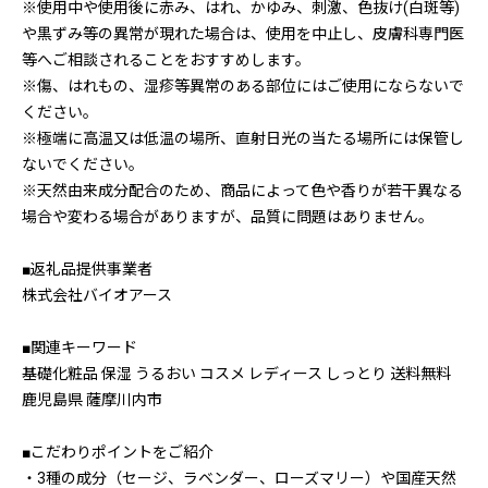
※使用中や使用後に赤み、はれ、かゆみ、刺激、色抜け(白斑等)
や黒ずみ等の異常が現れた場合は、使用を中止し、皮膚科専門医
等へご相談されることをおすすめします。
※傷、はれもの、湿疹等異常のある部位にはご使用にならないで
ください。
※極端に高温又は低温の場所、直射日光の当たる場所には保管し
ないでください。
※天然由来成分配合のため、商品によって色や香りが若干異なる
場合や変わる場合がありますが、品質に問題はありません。
■返礼品提供事業者
株式会社バイオアース
■関連キーワード
基礎化粧品 保湿 うるおい コスメ レディース しっとり 送料無料
鹿児島県 薩摩川内市
■こだわりポイントをご紹介
・3種の成分（セージ、ラベンダー、ローズマリー）や国産天然