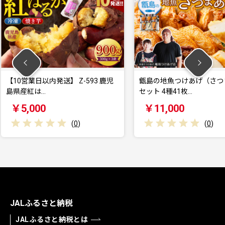
-593 鹿児
甑島の地魚つけあげ（さつまあげ）
【10営
セット 4種41枚…
くなる！ 
￥11,000
￥7,0
)
(
0
)
JALふるさと納税
JALふるさと納税とは