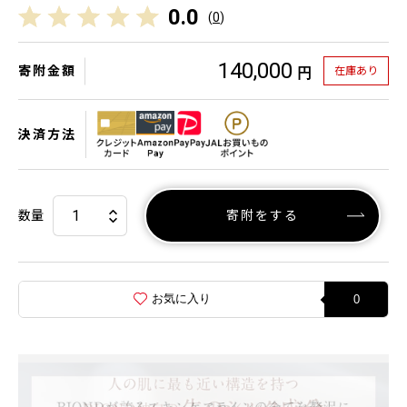
0.0
(
0
)
140,000
寄附金額
在庫あり
円
決済方法
数量
寄附をする
お気に入り
0