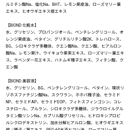
ルミチン酸Na、塩化Na、BHT、レモン果皮油、ローズマリー葉
エキス、ヒオウギエキス根エキス
【BIOND 化粧水】
水、グリセリン、プロパンジオール、ペンチレングリコール、オ
レンジ果皮油、ベタイン、グリチルリチン酸2K、トレハロース、
BG、シロキクラゲ多糖体、クエン酸Na、クエン酸、ヒアルロン
酸Na、レモン果汁、ウイキョウ果実エキス、ローズマリー葉エキ
ス、ラベンダー花エキス、ハトムギ種子エキス、フィチン酸、ク
エン酸
【BIOND 美容液】
水、グリセリン、BG、ペンチレングリコール、ベタイン、環状リ
ゾホスファチジン酸Na、スクワラン、ホホバ種子油、セラミド
NP、セラミドAP、セラミドEOP、フィトスフィンゴシン、コレ
ステロール、プルラン、シロキクラゲ多糖体、ジラウロイルグル
タミン酸リシンNa、カプリル酸グリセリル、ヒドロキシプロピ
ルシクロデキストリン、加水分解ヒアルロン酸、ヒオウギエキス
根／種子／葉エキス、PEG-60水添ヒマシ油、ローズマリー葉