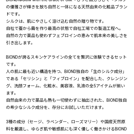
の優雅さが輝きを放ち自然と一体になる天然由来の化粧品ブラン
ドです。
シルクは、肌にやさしく溶け込む自然の贈り物です。
自社で蚕から繭を作り最高の状態で自社工場での製造工程へ。
自然の力で薬品も使わずフェブロインの恵みで肌本来の美しさを
引き出します。
BIONDが誇るスキンケアラインの全てを贅沢に体験できるセット
です。
人の肌に最も近い構造を持つ、BIOND独自の「生のシルク成分」
である「セリシン」と「フィブロイン」を配合した、クレンジン
グ、洗顔フォーム、化粧水、美容液、乳液の全5アイテムが揃い
ます。
自然由来の力で薬品も熱も一切使わずに抽出された、BIOND独自
の希少なシルク成分を、存分にお試しいただけます。
3種の成分（セージ、ラベンダー、ローズマリー）や国産天然原
料を厳選し、ゆらぎ肌や敏感肌にも深く優しく働きかけるBIOND