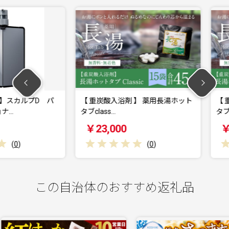
ルプD パ
【 重炭酸入浴剤 】 薬用長湯ホット
【 重炭酸
タブclass…
タブclass…
￥23,000
￥17,0
(
0
)
この自治体のおすすめ返礼品