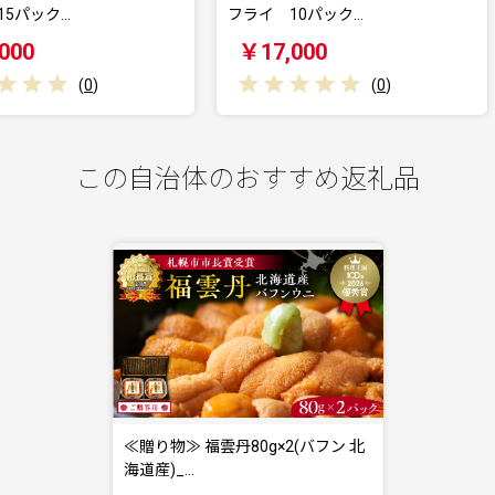
フライ 10パック…
フライ 5
￥17,000
￥11,
)
(
0
)
この自治体のおすすめ返礼品
≪贈り物≫ 福雲丹80g×2(バフン 北
海道産)_…