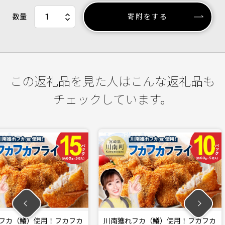
数量
寄附をする
この返礼品を見た人はこんな返礼品も
チェックしています。
用！フカフカ
川南獲れフカ（鱶）使用！フカフカ
川南獲れ