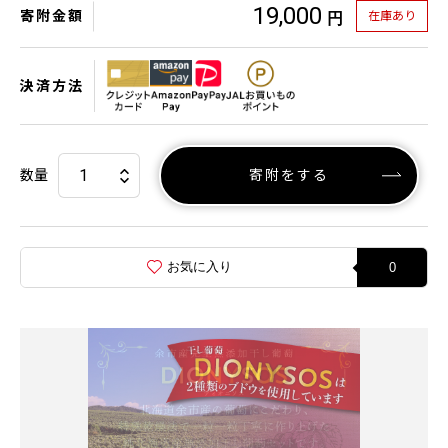
19,000
寄附金額
在庫あり
円
決済方法
数量
寄附をする
お気に入り
0