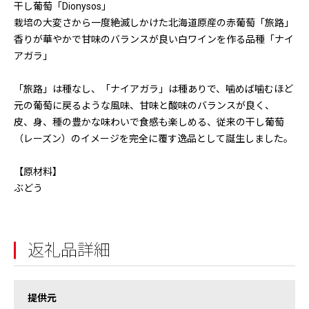
干し葡萄「Dionysos」
栽培の大変さから一度絶滅しかけた北海道原産の赤葡萄「旅路」
香りが華やかで甘味のバランスが良い白ワインを作る品種「ナイ
アガラ」
「旅路」は種なし、「ナイアガラ」は種ありで、噛めば噛むほど
元の葡萄に戻るような風味、甘味と酸味のバランスが良く、
皮、身、種の豊かな味わいで食感も楽しめる、従来の干し葡萄
（レーズン）のイメージを完全に覆す逸品として誕生しました。
【原材料】
ぶどう
返礼品詳細
提供元