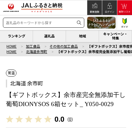
新規登録
ログイン
寄附リスト
ガイド
キャンペーン・
ランキング
返礼品
地域
特集
HOME
加工食品
その他の加工食品
【ギフトボックス】余市産完全無
HOME
北海道余市町
【ギフトボックス】余市産完全無添加干し葡萄DIONY
常温
北海道 余市町
【ギフトボックス】余市産完全無添加干し
葡萄DIONYSOS 6箱セット_ Y050-0029
0.0
(
0
)