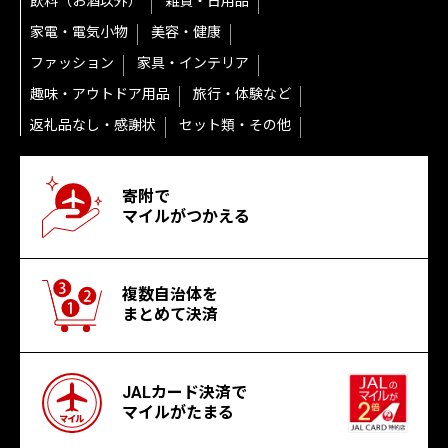
飲料（お酒以外）
雑貨・日用品
家電・電気小物
美容・健康
ファッション
家具・インテリア
趣味・アウトドア用品
旅行・体験など
返礼品なし・感謝状
セット類・その他
寄附で
マイルがつかえる
複数自治体を
まとめて決済
JALカード決済で
マイルがたまる