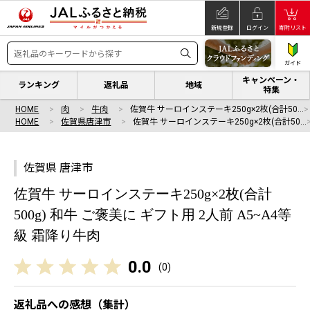
新規登録
ログイン
寄附リスト
ガイド
キャンペーン・
ランキング
返礼品
地域
特集
HOME
肉
牛肉
佐賀牛 サーロインステーキ250g×2枚(合計50…
HOME
佐賀県唐津市
佐賀牛 サーロインステーキ250g×2枚(合計50…
佐賀県 唐津市
佐賀牛 サーロインステーキ250g×2枚(合計
500g) 和牛 ご褒美に ギフト用 2人前 A5~A4等
級 霜降り牛肉
0.0
(
0
)
返礼品への感想（集計）