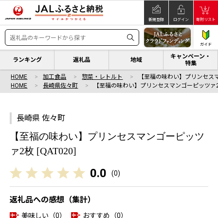
新規登録
ログイン
寄附リスト
ガイド
キャンペーン・
ランキング
返礼品
地域
特集
HOME
加工食品
惣菜・レトルト
【至福の味わい】プリンセスマ
HOME
長崎県佐々町
【至福の味わい】プリンセスマンゴーピッツァ2枚
長崎県 佐々町
【至福の味わい】プリンセスマンゴーピッツ
ァ2枚 [QAT020]
0.0
(
0
)
返礼品への感想（集計）
美味しい（0）
おすすめ（0）