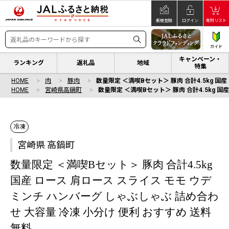
新規登録
ログイン
寄附リスト
ガイド
キャンペーン・
ランキング
返礼品
地域
特集
HOME
肉
豚肉
数量限定 ＜満喫Bセット＞ 豚肉 合計4.5kg 国
HOME
宮崎県高鍋町
数量限定 ＜満喫Bセット＞ 豚肉 合計4.5kg 国
冷凍
宮崎県 高鍋町
数量限定 ＜満喫Bセット＞ 豚肉 合計4.5kg
国産 ロース 肩ロース スライス モモ ウデ
ミンチ ハンバーグ しゃぶしゃぶ 詰め合わ
せ 大容量 冷凍 小分け 便利 おすすめ 送料
無料