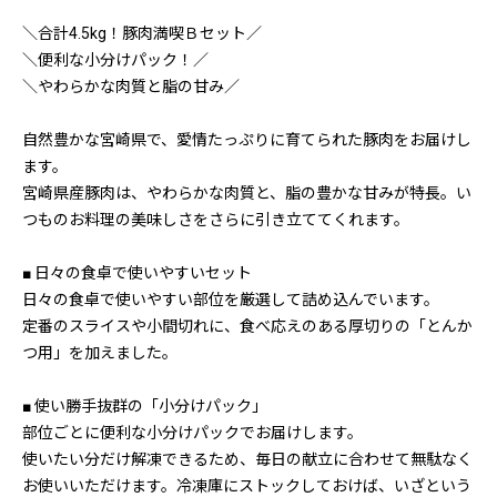
＼合計4.5kg！豚肉満喫Ｂセット／
＼便利な小分けパック！／
＼やわらかな肉質と脂の甘み／
自然豊かな宮崎県で、愛情たっぷりに育てられた豚肉をお届けし
ます。
宮崎県産豚肉は、やわらかな肉質と、脂の豊かな甘みが特長。い
つものお料理の美味しさをさらに引き立ててくれます。
■ 日々の食卓で使いやすいセット
日々の食卓で使いやすい部位を厳選して詰め込んでいます。
定番のスライスや小間切れに、食べ応えのある厚切りの「とんか
つ用」を加えました。
■ 使い勝手抜群の「小分けパック」
部位ごとに便利な小分けパックでお届けします。
使いたい分だけ解凍できるため、毎日の献立に合わせて無駄なく
お使いいただけます。冷凍庫にストックしておけば、いざという