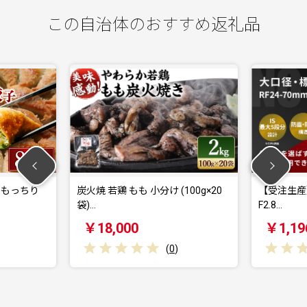
この自治体のおすすめ返礼品
鶏 もも 小分け (100g×20
【受注生産】<レンズ RF24-70mm
F2.8…
,000
￥1,196,000
(
0
)
(
0
)