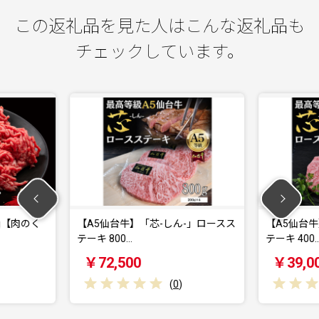
この返礼品を見た人はこんな返礼品も
チェックしています。
「芯-しん-」ロースス
【A5仙台牛】「芯-しん-」ロースス
テーキ 400…
テ
￥39,000
(
0
)
(
0
)