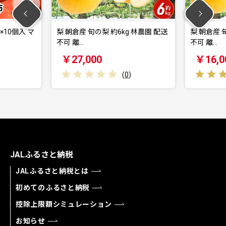
×10個入 マ
梨 朝倉産 旬の梨 約6kg 林農園 配送
梨 朝倉産 
不可 離…
不可 離…
￥27,000
￥16,0
(
0
)
JALふるさと納税
JALふるさと納税とは
初めてのふるさと納税
控除上限額シミュレーション
お知らせ