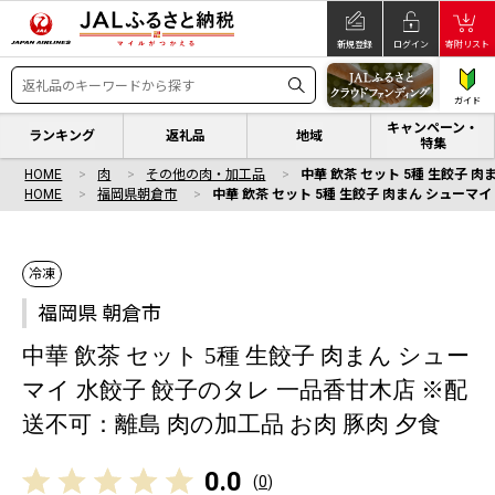
新規登録
ログイン
寄附リスト
ガイド
キャンペーン・
ランキング
返礼品
地域
特集
HOME
肉
その他の肉・加工品
中華 飲茶 セット 5種 生餃子 
HOME
福岡県朝倉市
中華 飲茶 セット 5種 生餃子 肉まん シューマ
冷凍
福岡県 朝倉市
中華 飲茶 セット 5種 生餃子 肉まん シュー
マイ 水餃子 餃子のタレ 一品香甘木店 ※配
送不可：離島 肉の加工品 お肉 豚肉 夕食
0.0
(
0
)