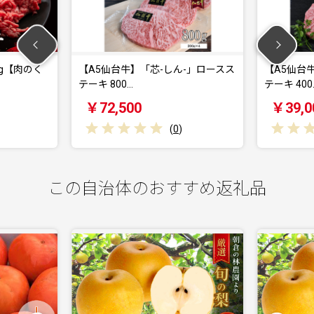
kg【肉のく
【A5仙台牛】「芯-しん-」ロースス
【A5仙台
テーキ 800…
テーキ 400
￥72,500
￥39,0
(
0
)
この自治体のおすすめ返礼品