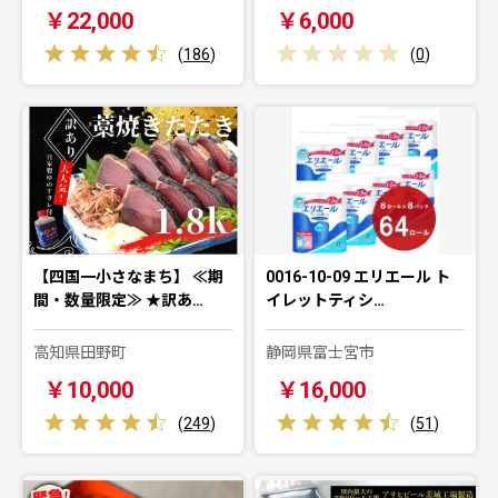
￥22,000
￥6,000
(
186
)
(
0
)
【四国一小さなまち】 ≪期
0016-10-09 エリエール ト
間・数量限定≫ ★訳あ…
イレットティシ…
高知県田野町
静岡県富士宮市
￥10,000
￥16,000
(
249
)
(
51
)