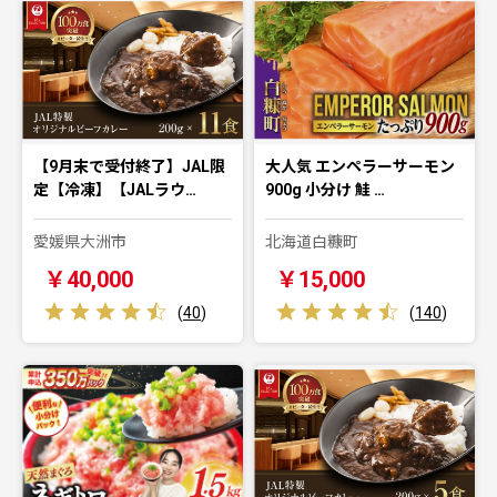
【9月末で受付終了】JAL限
大人気 エンペラーサーモン
定【冷凍】【JALラウ…
900g 小分け 鮭 …
愛媛県大洲市
北海道白糠町
￥40,000
￥15,000
(
40
)
(
140
)