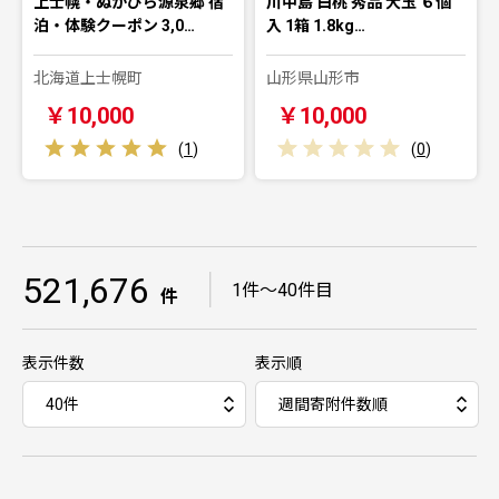
上士幌・ぬかびら源泉郷 宿
川中島 白桃 秀品 大玉 ６個
泊・体験クーポン 3,0…
入 1箱 1.8kg…
北海道上士幌町
山形県山形市
￥10,000
￥10,000
(
1
)
(
0
)
521,676
｜
1件～40件目
件
表示件数
表示順