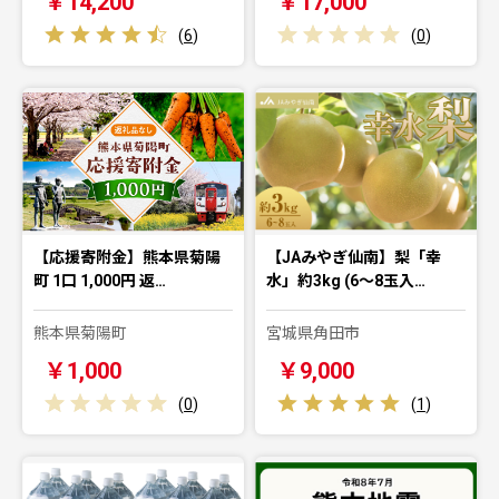
￥14,200
￥17,000
(
6
)
(
0
)
【応援寄附金】熊本県菊陽
【JAみやぎ仙南】梨「幸
町 1口 1,000円 返…
水」約3kg (6～8玉入…
熊本県菊陽町
宮城県角田市
￥1,000
￥9,000
(
0
)
(
1
)