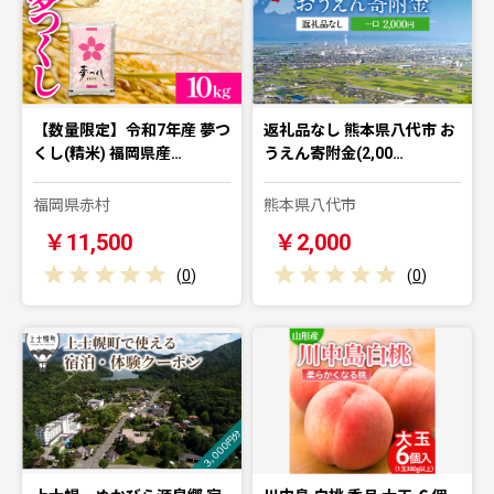
【数量限定】令和7年産 夢つ
返礼品なし 熊本県八代市 お
くし(精米) 福岡県産…
うえん寄附金(2,00…
福岡県赤村
熊本県八代市
￥11,500
￥2,000
(
0
)
(
0
)