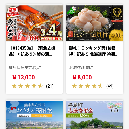
【0134350a】【緊急支援
御礼！ランキング第1位獲
品】＜訳あり＞鰻の蒲…
得！訳あり 北海道産 冷凍…
鹿児島県東串良町
北海道別海町
￥13,000
￥8,000
(
21
)
(
49
)