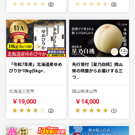
(
0
)
(
0
)
「令和7年産」北海道産ゆめ
先行受付【星乃白桃】岡山
ぴりか10kg(5kg×…
県の桃園からお届けする三
つ…
北海道三笠市
岡山県津山市
￥19,000
￥14,000
(
2
)
(
1
)