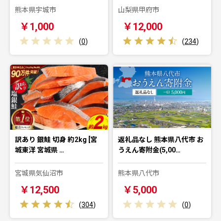
熊本県宇城市
山梨県甲府市
￥1,000
￥12,000
(
0
)
(
234
)
訳あり 銀鮭 切身 約2kg [宮
返礼品なし 熊本県八代市 お
城東洋 宮城県 …
うえん寄附金(5,00…
宮城県気仙沼市
熊本県八代市
￥12,500
￥5,000
(
304
)
(
0
)