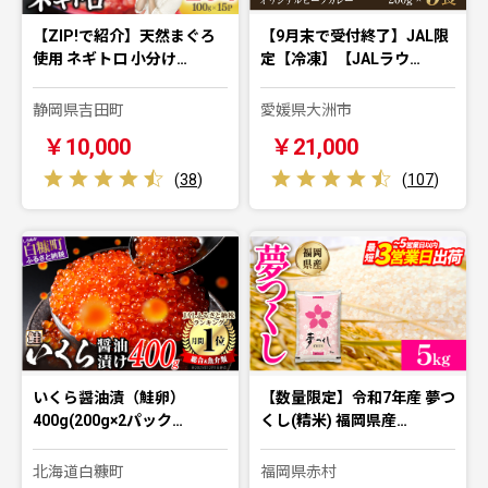
【ZIP!で紹介】天然まぐろ
【9月末で受付終了】JAL限
使用 ネギトロ 小分け…
定【冷凍】【JALラウ…
静岡県吉田町
愛媛県大洲市
￥10,000
￥21,000
(
38
)
(
107
)
いくら醤油漬（鮭卵）
【数量限定】令和7年産 夢つ
400g(200g×2パック…
くし(精米) 福岡県産…
北海道白糠町
福岡県赤村