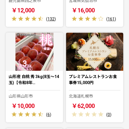
鹿児島県西之表市
宮城県気仙沼市
￥12,000
￥16,000
(
132
)
(
161
)
山形産 白桃 秀 3kg(8玉～14
プレミアムレストランお食
玉)【令和8年…
事券15,000円
山形県山形市
北海道札幌市
￥10,000
￥62,000
(
6
)
(
0
)