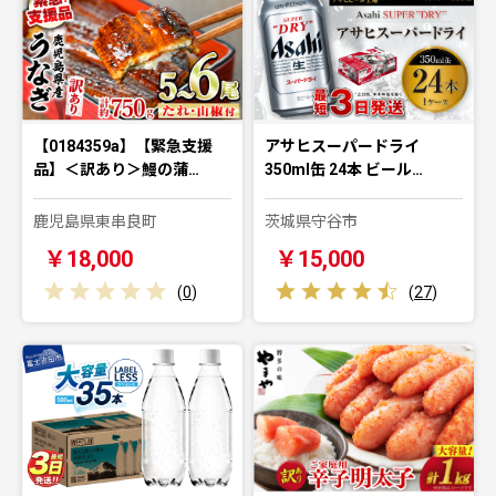
【0184359a】【緊急支援
アサヒスーパードライ
品】＜訳あり＞鰻の蒲…
350ml缶 24本 ビール…
鹿児島県東串良町
茨城県守谷市
￥18,000
￥15,000
(
0
)
(
27
)