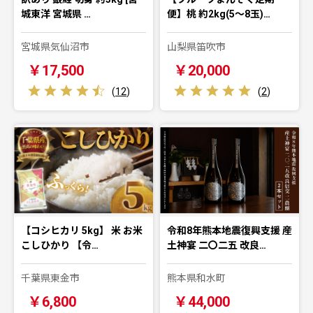
城東洋 宮城県 …
便】桃 約2kg(5～8玉)…
宮城県気仙沼市
山梨県笛吹市
￥17,500
￥20,000
(
12
)
(
2
)
【コシヒカリ 5kg】 米 お米
令和8年熊本地震復興支援 産
こしひかり 【令…
土神宴 二〇二五 改良…
千葉県東金市
熊本県和水町
￥6,800
￥44,000