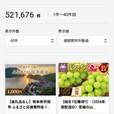
521,676
｜
1件〜40件目
件
表示件数
表示順
【返礼品なし】熊本県宇城
【総合1位獲得!!】〈2026年
市 ふるさと応援寄附金 1…
度配送分〉至福の山…