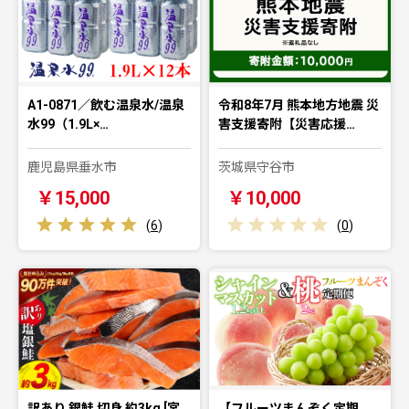
A1-0871／飲む温泉水/温泉
令和8年7月 熊本地方地震 災
水99（1.9L×…
害支援寄附【災害応援…
鹿児島県垂水市
茨城県守谷市
￥15,000
￥10,000
(
6
)
(
0
)
訳あり 銀鮭 切身 約3kg [宮
【フルーツまんぞく定期