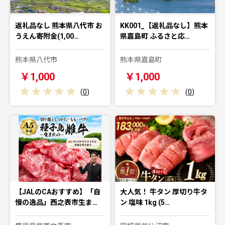
返礼品なし 熊本県八代市 お
KK001_【返礼品なし】熊本
うえん寄附金(1,00…
県嘉島町 ふるさと応…
熊本県八代市
熊本県嘉島町
￥1,000
￥1,000
(
0
)
(
0
)
【JALのCAおすすめ】「自
大人気！ 牛タン 厚切り牛タ
慢の逸品」西之表市生ま…
ン 塩味 1kg (5…