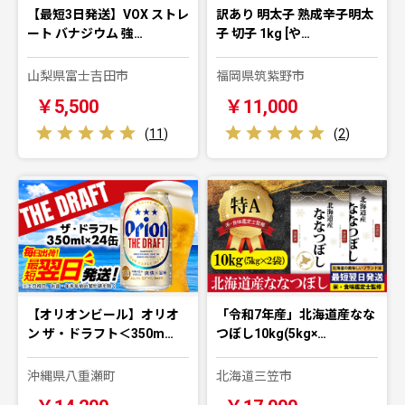
【最短3日発送】VOX ストレ
訳あり 明太子 熟成辛子明太
ート バナジウム 強…
子 切子 1kg [や…
山梨県富士吉田市
福岡県筑紫野市
￥5,500
￥11,000
(
11
)
(
2
)
【オリオンビール】オリオ
「令和7年産」北海道産なな
ン ザ・ドラフト＜350m…
つぼし10kg(5kg×…
沖縄県八重瀬町
北海道三笠市