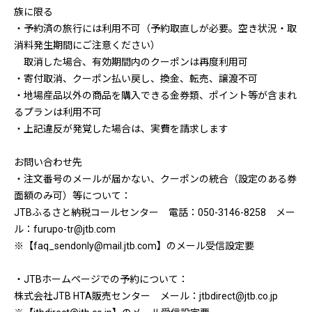
族に限る
・予約済の旅行には利用不可（予約取直しが必要。空き状況・取
消料発生期間にご注意ください）
取消した場合、有効期間内のクーポンは再度利用可
・寄付取消、クーポン払い戻し、換金、転売、譲渡不可
・地場産品以外の商品を購入できる金券類、ポイント等が含まれ
るプランは利用不可
・上記違反が発覚した場合は、実費を請求します
お問い合わせ先
・注文番号のメールが届かない、クーポンの統合（設定のある券
面額のみ可）等について：
JTBふるさと納税コールセンター 電話：050-3146-8258 メー
ル：furupo-tr@jtb.com
※【faq_sendonly@mail.jtb.com】のメール受信設定要
・JTBホームページでの予約について：
株式会社JTB HTA販売センター メール：jtbdirect@jtb.co.jp