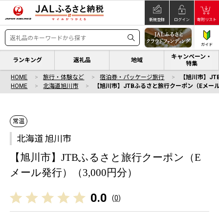
新規登録
ログイン
寄附リスト
ガイド
キャンペーン・
ランキング
返礼品
地域
特集
HOME
旅行・体験など
宿泊券・パッケージ旅行
【旭川市】JT
HOME
北海道旭川市
【旭川市】JTBふるさと旅行クーポン（Eメール
常温
北海道 旭川市
【旭川市】JTBふるさと旅行クーポン（E
メール発行）（3,000円分）
0.0
(
0
)