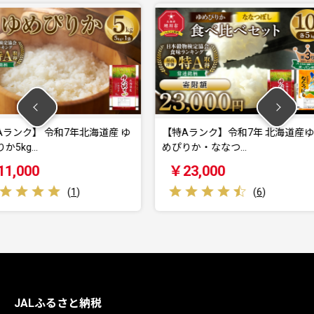
年北海道産 ゆ
【特Aランク】令和7年 北海道産ゆ
【特Aラ
めぴりか・ななつ…
めぴりか 1
￥23,000
￥22,
)
(
6
)
JALふるさと納税