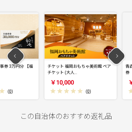
万円分 【福
チケット 福岡おもちゃ美術館 ペア
青森カント
チケット (大人…
券 30,000
￥10,000
￥100,
(
0
)
この自治体のおすすめ返礼品