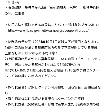
ください。
・有効期間：発行日から3年（有効期間内に出発）、旅行予約時
の利用に限る
・使用方法や宿泊できる施設はこちら（一部対象外プランあり）
http://www.jtb.co.jp/myjtb/campaign/coupon/furupo/
・総務省告示を受け2024年10月1日以降以下が適用となります。
1)寄付自治体が属する都道府県内のみで営業展開している施設：
上限なし※JTBHPからの予約は除く
2)上記都道府県以外でも営業展開している施設（チェーンホテル
等）：宿泊にかかる部分が1人あたり1泊5万円以内
※1)で1人あたり1泊5万円を超える場合はJTB旅の予約センター
もしくは店舗にお申込みください。
・旅行代金合計が旅行クーポン利用額を下回る場合、差額返金な
し
・寄付自治体に住民票がある場合はクーポン利用不可
・旅行代表者（契約責任者）は寄付者本人または2親等以内の親