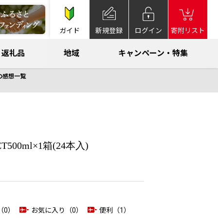
ガイド
新規登録
ログイン
寄附リスト
返礼品
地域
キャンペーン・特集
の感想一覧
0ml×1箱(24本入)
（0）
お気に入り（0）
便利（1）