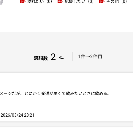
訪れたい（0）
応援したい（0）
その他（0）
2
｜
1件～2件目
感想数
件
イメージだが、とにかく発送が早くて飲みたいときに飲める。
26/03/24 23:21