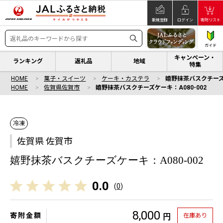
新規登録
ログイン
寄附リスト
ガイド
キャンペーン・
ランキング
返礼品
地域
特集
HOME
菓子・スイーツ
ケーキ・カステラ
嬉野抹茶バスクチーズケ
HOME
佐賀県佐賀市
嬉野抹茶バスクチーズケーキ：A080-002
冷凍
佐賀県 佐賀市
嬉野抹茶バスクチーズケーキ：A080-002
0.0
(
0
)
8,000
寄附金額
在庫あり
円