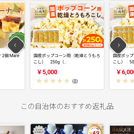
ップコーン用（乾燥とうもろ
国産ポップコーン用（乾燥とうもろ
250g（…
こし） 500g（…
000
￥6,000
(
0
)
(
0
)
この自治体のおすすめ返礼品