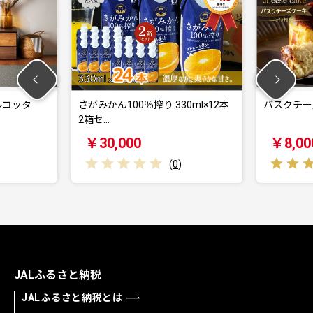
さがみかん100％搾り 330ml×12本
バスクチーズケーキ：A0
2箱セ…
￥30,000
￥8,000
(
0
)
(
2
JALふるさと納税
JALふるさと納税とは