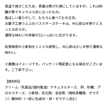
高温で焼きこむため、表面は焦げた様にしていますが、これは砂
糖が熱でキャラメル状になったもの。
香ばしい香りがして、もちろん食べても大丈夫。
お菓子工房うふふのバスクチーズケーキは、中心部は半熟でとろ
っとなめらか。
濃厚な味わいの余韻が口いっぱいに広がります。
佐賀県産の小麦粉を１００％使用し、中心部は少し半熟で濃厚な
味わい。
※画像はイメージです。パッケージ等変更になる場合がございま
す。ご了承下さい。
【原材料】
クリーム（乳製品/国内製造）ナチュラルチーズ、卵、砂糖、プ
ロセスチーズ、小麦粉、乳化剤、安定剤（増粘多糖類、ゼラチ
ン）酸味料（一部に乳成分・卵・ゼラチン含む）