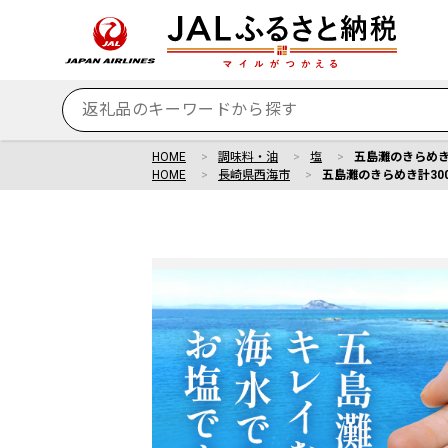
HOME
調味料・油
塩
五島灘のきらめき計
HOME
長崎県西海市
五島灘のきらめき計300g