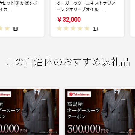
オーガニック エキストラヴァ
【定期便全6回】オーガニッ
ージンオリーブオイル …
エキストラヴァージン…
￥32,000
￥120,000
(
0
)
(
0
)
この自治体のおすすめ返礼品