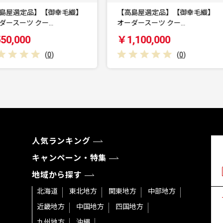
【高島屋選定品】【御幸毛織】
【12回定期便】お肉と果物〜
オーダースーツ クー…
つけた！西海の宝物定…
1,100,000
￥220,000
(
0
)
(
0
)
人気ランキング
キャンペーン・特集
地域から探す
北海道
東北地方
関東地方
中部地方
近畿地方
中国地方
四国地方
九州地方
沖縄