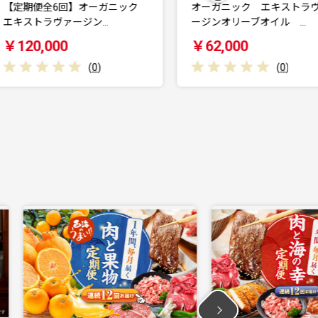
ク
オーガニック エキストラヴァ
オーガニック エ
ージンオリーブオイル …
ージンオリーブオ
￥62,000
￥42,000
(
0
)