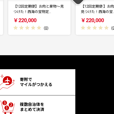
見
【12回定期便 】お肉と海の幸〜
【先行予約】100
見つけた！西海の宝…
ジュース『ソレイ
￥220,000
￥9,000
(
0
)
寄附で
マイルがつかえる
複数自治体を
まとめて決済