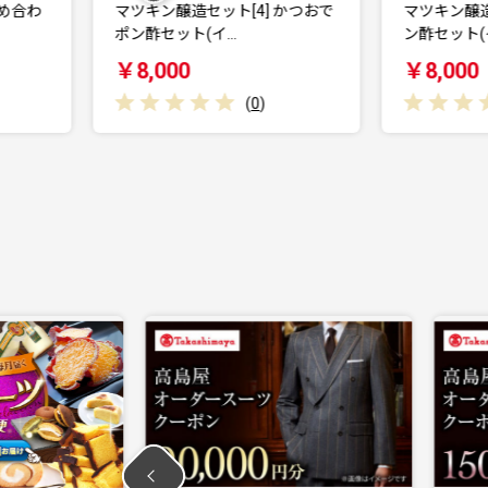
ット[4] かつおで
マツキン醸造セット[3] かぼすポ
イ…
ン酢セット(イカ…
￥8,000
(
0
)
(
0
)