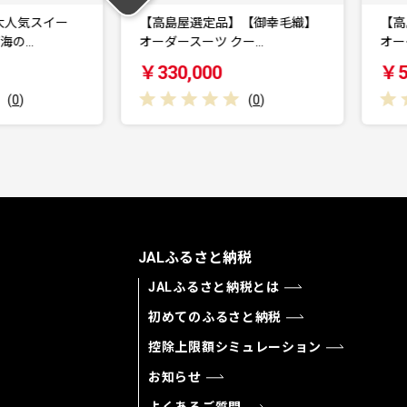
品】【御幸毛織】
【高島屋選定品】【御幸毛織】
 クー…
オーダースーツ クー…
￥550,000
￥
(
0
)
(
0
)
JALふるさと納税
JALふるさと納税とは
初めてのふるさと納税
控除上限額シミュレーション
お知らせ
よくあるご質問