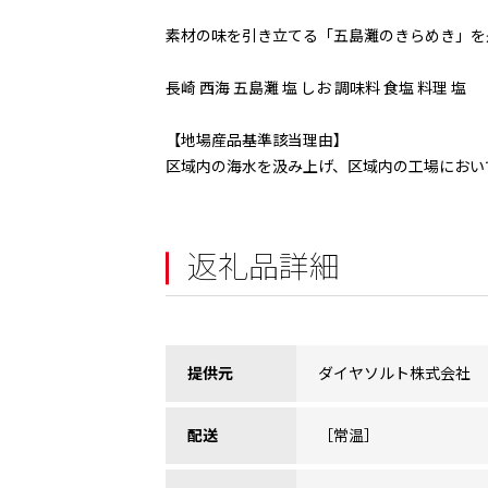
素材の味を引き立てる「五島灘のきらめき」を
長崎 西海 五島灘 塩 しお 調味料 食塩 料理 塩
【地場産品基準該当理由】
区域内の海水を汲み上げ、区域内の工場におい
返礼品詳細
提供元
ダイヤソルト株式会社
配送
［常温］