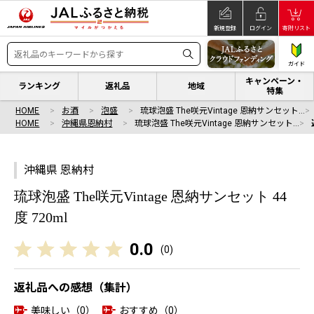
新規登録
ログイン
寄附リスト
ガイド
キャンペーン・
ランキング
返礼品
地域
特集
HOME
お酒
泡盛
琉球泡盛 The咲元Vintage 恩納サンセット…
HOME
沖縄県恩納村
琉球泡盛 The咲元Vintage 恩納サンセット…
沖縄県 恩納村
琉球泡盛 The咲元Vintage 恩納サンセット 44
度 720ml
0.0
(
0
)
返礼品への感想（集計）
美味しい（0）
おすすめ（0）