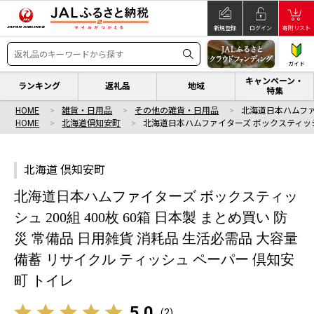
新規登録
ログイン
寄附リスト
ガイド
キャンペーン・
ランキング
返礼品
地域
特集
HOME
雑貨・日用品
その他の雑貨・日用品
北海道日本ハムファ
HOME
北海道倶知安町
北海道日本ハムファイターズ ボックスティッシ
北海道 倶知安町
北海道日本ハムファイターズ ボックスティッ
シュ 200組 400枚 60箱 日本製 まとめ買い 防
災 常備品 日用雑貨 消耗品 生活必需品 大容量
備蓄 リサイクル ティッシュ ペーパー 倶知安
町 トイレ
5.0
(
2
)