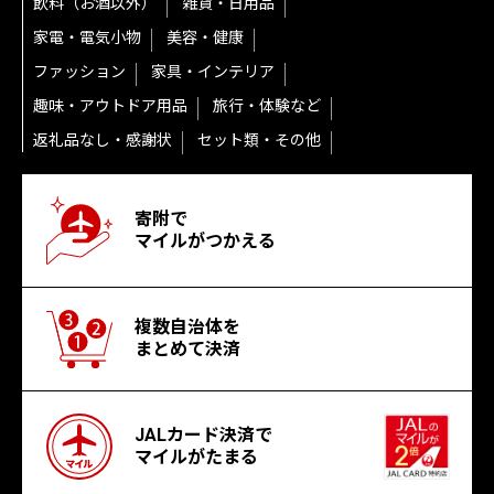
飲料（お酒以外）
雑貨・日用品
家電・電気小物
美容・健康
ファッション
家具・インテリア
趣味・アウトドア用品
旅行・体験など
返礼品なし・感謝状
セット類・その他
寄附で
マイルがつかえる
複数自治体を
まとめて決済
JALカード決済で
マイルがたまる