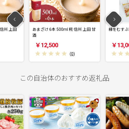
糀 信州 上田
あまざけ 6本 500ml 糀 信州 上田 甘
縁をむすぶ
酒
￥12,500
￥13,0
(
0
)
この自治体のおすすめ返礼品