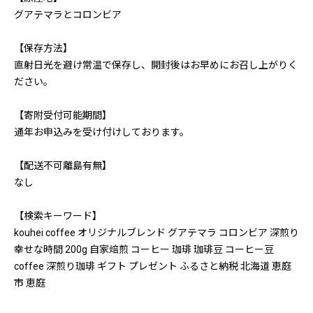
グアテマラとコロンビア
【保存方法】
直射日光を避け常温で保存し、開封後はお早めにお召し上がりく
ださい。
【寄附受付可能期間】
通年お申込みを受け付けしております。
【配送不可離島有無】
なし
【検索キーワード】
kouhei coffee オリジナルブレンド グアテマラ コロンビア 深煎り
幸せな時間 200g 自家焙煎 コーヒー 珈琲 珈琲豆 コーヒー豆
coffee 深煎り珈琲 ギフト プレゼント ふるさと納税 北海道 恵庭
市 恵庭