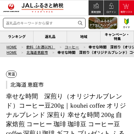
新規登録
ログイン
寄附リスト
ガイド
キャンペーン・
ランキング
返礼品
地域
特集
HOME
飲料（お酒以外）
コーヒー
幸せな時間 深煎り（オリジナル
HOME
北海道恵庭市
幸せな時間 深煎り（オリジナルブレンド）コーヒー豆2
常温
北海道 恵庭市
幸せな時間 深煎り（オリジナルブレン
ド）コーヒー豆200g｜kouhei coffee オリジ
ナルブレンド 深煎り 幸せな時間 200g 自
家焙煎 コーヒー 珈琲 珈琲豆 コーヒー豆
coffee 深煎り珈琲 ギフト プレゼント ふる