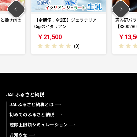
しと挽き肉の
【定期便：全2回】ジェラテリア
恵み野バラ
Gigiのイタリアン…
【330028
￥21,500
￥13,5
(
0
)
JALふるさと納税
JALふるさと納税とは
初めてのふるさと納税
控除上限額シミュレーション
お知らせ