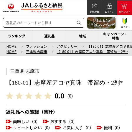
新規登録
ログイン
寄附リスト
ガイド
キャンペーン・
ランキング
返礼品
地域
特集
HOME
ファッション
アクセサリー
【180-01】志摩産アコヤ真
HOME
三重県志摩市
【180-01】志摩産アコヤ真珠 帯留め・2列*
三重県 志摩市
【180-01】志摩産アコヤ真珠 帯留め・2列*
0.0
(
0
)
返礼品への感想（集計）
美味しい（0）
おすすめ（0）
リピートしたい（0）
お気に入り（0）
便利（0）