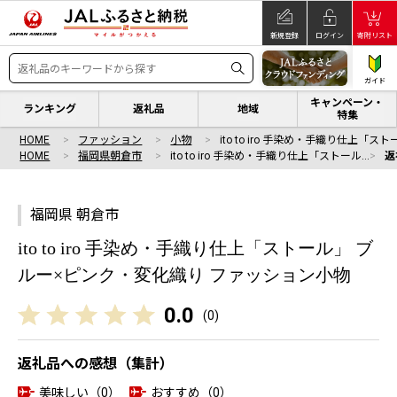
新規登録
ログイン
寄附リスト
ガイド
キャンペーン・
ランキング
返礼品
地域
特集
HOME
ファッション
小物
ito to iro 手染め・手織り仕上「スト
HOME
福岡県朝倉市
ito to iro 手染め・手織り仕上「ストール…
返
福岡県 朝倉市
ito to iro 手染め・手織り仕上「ストール」 ブ
ルー×ピンク・変化織り ファッション小物
0.0
(
0
)
返礼品への感想（集計）
美味しい（0）
おすすめ（0）