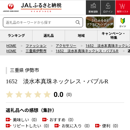
新規登録
ログイン
寄附リスト
ガイド
キャンペーン・
ランキング
返礼品
地域
特集
HOME
ファッション
アクセサリー
1652 淡水本真珠ネックレ
HOME
三重県伊勢市
1652 淡水本真珠ネックレス・バブルR
三重県 伊勢市
1652 淡水本真珠ネックレス・バブルR
0.0
(
0
)
返礼品への感想（集計）
美味しい（0）
おすすめ（0）
リピートしたい（0）
お気に入り（0）
便利（0）