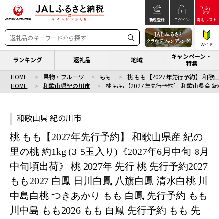
新規登録
ログイン
寄附リスト
ガイド
キャンペーン・
ランキング
返礼品
地域
特集
HOME
果物・フルーツ
もも
桃 もも【2027年先行予約】 和歌
HOME
和歌山県紀の川市
桃 もも【2027年先行予約】 和歌山県産 
和歌山県 紀の川市
桃 もも【2027年先行予約】 和歌山県産 紀の
里の桃 約1kg (3-5玉入り)《2027年6月中旬-8月
中旬頃出荷》 桃 2027年 先行 桃 先行予約2027
もも2027 白鳳 日川白鳳 八旗白鳳 清水白桃 川
中島白桃 つきあかり もも 白鳳 先行予約 もも
川中島 もも2026 もも 白鳳 先行予約 もも 先