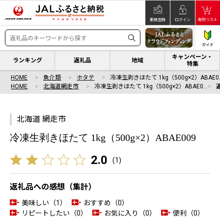
新規登録
ログイン
寄附リスト
ガイド
キャンペーン・
ランキング
返礼品
地域
特集
HOME
魚介類
ホタテ
冷凍生剥きほたて 1kg（500g×2）ABAE0
HOME
北海道網走市
冷凍生剥きほたて 1kg（500g×2）ABAE0…
北海道 網走市
冷凍生剥きほたて 1kg（500g×2）ABAE009
2.0
(
1
)
返礼品への感想（集計）
美味しい（1）
おすすめ（0）
リピートしたい（0）
お気に入り（0）
便利（0）